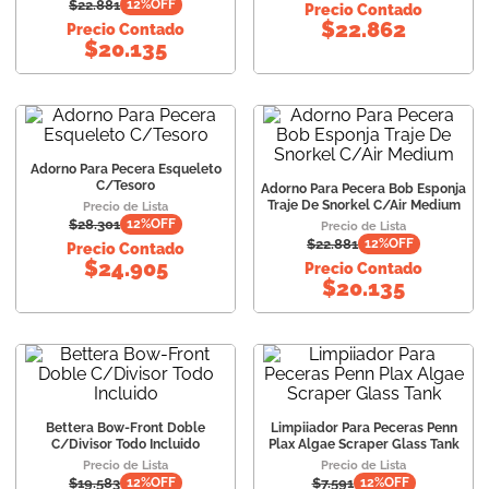
$
22.881
12
%OFF
Precio Contado
$
22.862
10
.
vital can
Precio Contado
$
20.135
Adorno Para Pecera Esqueleto
C/Tesoro
Adorno Para Pecera Bob Esponja
Traje De Snorkel C/Air Medium
Precio de Lista
$
28.301
12
%OFF
Precio de Lista
$
22.881
12
%OFF
Precio Contado
$
24.905
Precio Contado
$
20.135
Bettera Bow-Front Doble
Limpiiador Para Peceras Penn
C/Divisor Todo Incluido
Plax Algae Scraper Glass Tank
Precio de Lista
Precio de Lista
$
19.583
$
7.591
12
%OFF
12
%OFF