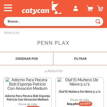
Buscar...
TÉRMINOS MÁS BUSCADOS
PENN PLAX
1
.
old prince
PENN PLAX
2
.
royal canin
3
.
excellent
ORDENAR POR
FILTRAR
4
.
piedras
5
.
vitalcan
31
PRODUCTOS
6
.
pedigree
7
.
perros
Olaf El Muñeco De Nieve 5 1/2
8
.
fawna
Adorno Para Pecera Bob Esponja
Patricio Con Aireacion Medium
Precio de Lista
$
25.980
12
%OFF
9
.
creamy
Precio de Lista