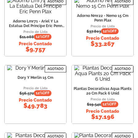
AGOTADO
AGOTADO
Adorno Nmr22 - Nemo 15 Cm
Penn Plax
Adorno Lmr71 - Ariel Y La
Estatua Del Principe Eric Penn
Precio de Lista
Plax
$
37.803
12
%OFF
Precio de Lista
$
11.088
12
%OFF
Precio Contado
$
33.267
Precio Contado
$
9.757
AGOTADO
AGOTADO
Dory Y Merlin 15 Cm
Precio de Lista
Plantas Decorativas Aqua Plants
$
56.572
12
%OFF
20 Cm Pack 6 Unid
Precio de Lista
Precio Contado
$
19.541
$
49.783
12
%OFF
Precio Contado
$
17.196
AGOTADO
AGOTADO