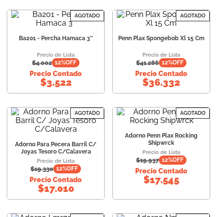
AGOTADO
AGOTADO
Ba201 - Percha Hamaca 3''
Penn Plax Spongebob Xl 15 Cm
Precio de Lista
Precio de Lista
$
4.002
$
41.286
12
%OFF
12
%OFF
Precio Contado
Precio Contado
$
3.522
$
36.332
AGOTADO
AGOTADO
Adorno Penn Plax Rocking
Shipwrck
Adorno Para Pecera Barril C/
Joyas Tesoro C/Calavera
Precio de Lista
$
19.937
12
%OFF
Precio de Lista
$
19.330
12
%OFF
Precio Contado
$
17.545
Precio Contado
$
17.010