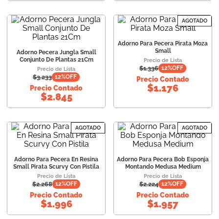
AGOTADO
Adorno Para Pecera Pirata Moza
Small
Adorno Pecera Jungla Small
Conjunto De Plantas 21Cm
Precio de Lista
$
1.336
12
%OFF
Precio de Lista
$
3.233
12
%OFF
Precio Contado
$
1.176
Precio Contado
$
2.845
AGOTADO
AGOTADO
Adorno Para Pecera En Resina
Adorno Para Pecera Bob Esponja
Small Pirata Scurvy Con Pistila
Montando Medusa Medium
Precio de Lista
Precio de Lista
$
2.268
$
2.224
12
%OFF
12
%OFF
Precio Contado
Precio Contado
$
1.996
$
1.957