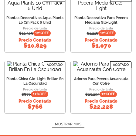
Plantas Decorativas Aqua Plants
Planta Decorativa Para Pecera
10 Cm Pack 6 Unid
Mediana Glo-Light
Precio de Lista
Precio de Lista
$
12.306
$
1.216
12
%OFF
12
%OFF
Precio Contado
Precio Contado
$
10.829
$
1.070
AGOTADO
AGOTADO
Planta Chica Glo-Light Brillan En
Adorno Para Pecera Acuanauta
La Oscuridad
Con Cofre
Precio de Lista
Precio de Lista
$
870
$
25.259
12
%OFF
12
%OFF
Precio Contado
Precio Contado
$
766
$
22.228
MOSTRAR MÁS