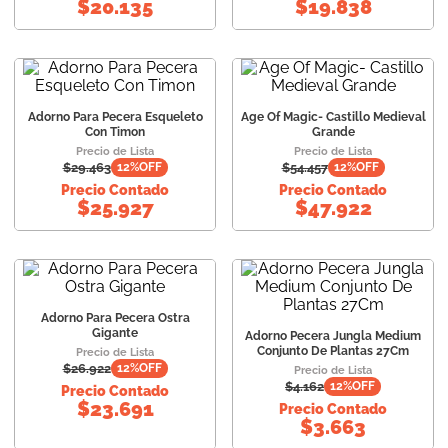
$
20.135
$
19.838
Adorno Para Pecera Esqueleto
Age Of Magic- Castillo Medieval
Con Timon
Grande
Precio de Lista
Precio de Lista
$
29.463
$
54.457
12
%OFF
12
%OFF
Precio Contado
Precio Contado
$
25.927
$
47.922
Adorno Para Pecera Ostra
Gigante
Adorno Pecera Jungla Medium
Conjunto De Plantas 27Cm
Precio de Lista
$
26.922
12
%OFF
Precio de Lista
$
4.162
12
%OFF
Precio Contado
$
23.691
Precio Contado
$
3.663