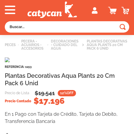
Buscar...
TÉRMINOS MÁS BUSCADOS
PECERA -
DECORACIONES
PLANTAS DECORATIVAS
PECES
ACUARIOS -
- CUIDADO DEL
AQUA PLANTS 20 CM
1
.
old prince
ACCESORIOS
AGUA
PACK 6 UNID
2
.
royal canin
REFERENCIA
:
1153
3
.
excellent
Plantas Decorativas Aqua Plants 20 Cm
4
.
piedras
Pack 6 Unid
5
.
vitalcan
$
19.541
Precio de Lista
12
%OFF
$
17.196
6
.
perros
Precio Contado
7
.
pedigree
En 1 Pago con Tarjeta de Crédito, Tarjeta de Debito,
8
.
fawna
Transferencia Bancaria
9
.
creamy