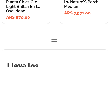
Planta Chica Glo-
Lw Nature'S Perch-
Light Brillan En La
Medium
Oscuridad
ARS 7,971.00
ARS 870.00
=
Lleva los
2
producto
s
por
ARS 8,841.00
o
ARS 8,841.00
en cuotas
hasta
3
x de
ARS 2,947.00
sin interés
Llevalos juntos