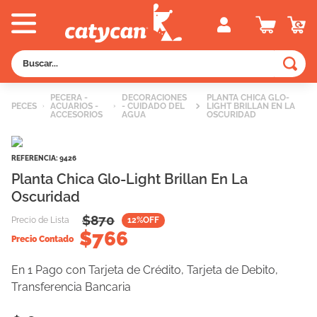
Buscar...
TÉRMINOS MÁS BUSCADOS
PECERA -
DECORACIONES
PLANTA CHICA GLO-
PECES
ACUARIOS -
- CUIDADO DEL
LIGHT BRILLAN EN LA
1
.
old prince
ACCESORIOS
AGUA
OSCURIDAD
2
.
royal canin
REFERENCIA
:
9426
3
.
excellent
Planta Chica Glo-Light Brillan En La
4
.
piedras
Oscuridad
5
.
vitalcan
$
870
Precio de Lista
12
%OFF
$
766
6
.
perros
Precio Contado
7
.
pedigree
En 1 Pago con Tarjeta de Crédito, Tarjeta de Debito,
8
.
creamy
Transferencia Bancaria
9
.
fawna