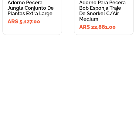
Adorno Pecera
Adorno Para Pecera
Jungla Conjunto De
Bob Esponja Traje
Plantas Extra Large
De Snorkel C/Air
Medium
ARS 5,127.00
ARS 22,881.00
=
Lleva los
2
producto
s
por
ARS 28,008.00
o
ARS 28,008.00
en cuotas
hasta
3
x de
ARS 9,336.00
sin interés