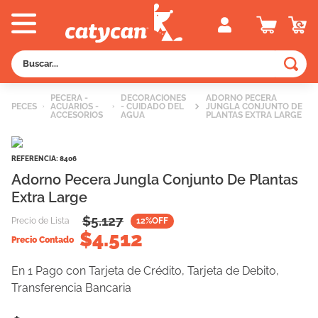
Buscar...
TÉRMINOS MÁS BUSCADOS
PECERA -
DECORACIONES
ADORNO PECERA
PECES
ACUARIOS -
- CUIDADO DEL
JUNGLA CONJUNTO DE
1
.
old prince
ACCESORIOS
AGUA
PLANTAS EXTRA LARGE
2
.
royal canin
REFERENCIA
:
8406
3
.
excellent
Adorno Pecera Jungla Conjunto De Plantas
4
.
piedras
Extra Large
5
.
vitalcan
$
5.127
Precio de Lista
12
%OFF
$
4.512
6
.
perros
Precio Contado
7
.
pedigree
En 1 Pago con Tarjeta de Crédito, Tarjeta de Debito,
8
.
creamy
Transferencia Bancaria
9
.
fawna