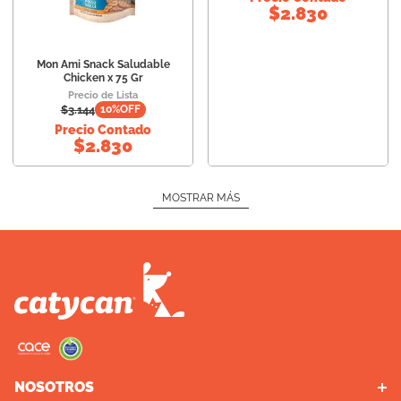
$
2.830
Mon Ami Snack Saludable
Chicken x 75 Gr
Precio de Lista
$
3.144
10
%OFF
Precio Contado
$
2.830
MOSTRAR MÁS
NOSOTROS