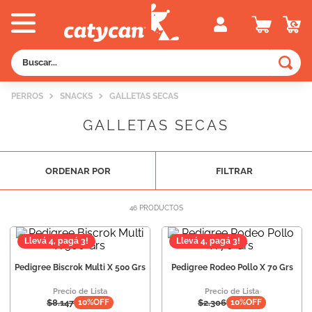
Buscar...
TÉRMINOS MÁS BUSCADOS
PERROS
SNACKS
GALLETAS SECAS
1
.
old prince
GALLETAS SECAS
2
.
royal canin
3
.
excellent
ORDENAR POR
FILTRAR
4
.
piedras
5
.
vitalcan
46
PRODUCTOS
6
.
pedigree
Llevá 4, pagá 3!
Llevá 4, pagá 3!
7
.
perros
Pedigree Biscrok Multi X 500 Grs
Pedigree Rodeo Pollo X 70 Grs
8
.
fawna
Precio de Lista
Precio de Lista
$
8.147
$
2.306
10
%OFF
10
%OFF
9
.
creamy