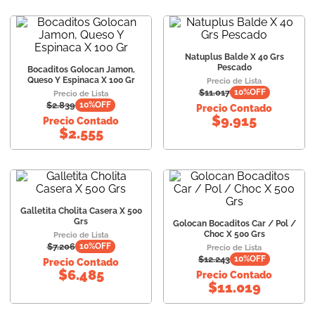
Natuplus Balde X 40 Grs
Pescado
Bocaditos Golocan Jamon,
Queso Y Espinaca X 100 Gr
Precio de Lista
$
11.017
10
%OFF
Precio de Lista
$
2.839
10
%OFF
Precio Contado
$
9.915
Precio Contado
$
2.555
Galletita Cholita Casera X 500
Grs
Golocan Bocaditos Car / Pol /
Choc X 500 Grs
Precio de Lista
$
7.206
10
%OFF
Precio de Lista
$
12.243
10
%OFF
Precio Contado
$
6.485
Precio Contado
$
11.019