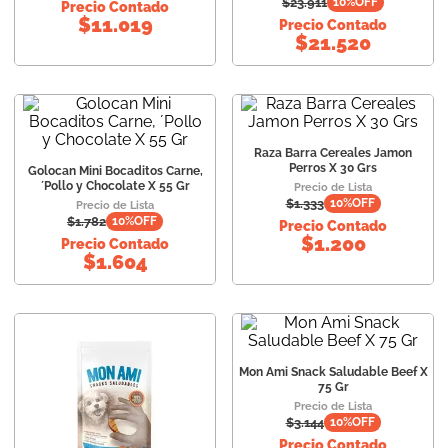
$
23.911
10
%OFF
Precio Contado
$
11.019
Precio Contado
$
21.520
Raza Barra Cereales Jamon
Perros X 30 Grs
Golocan Mini Bocaditos Carne,
´Pollo y Chocolate X 55 Gr
Precio de Lista
$
1.333
10
%OFF
Precio de Lista
$
1.782
10
%OFF
Precio Contado
$
1.200
Precio Contado
$
1.604
Mon Ami Snack Saludable Beef X
75 Gr
Precio de Lista
$
3.144
10
%OFF
Precio Contado