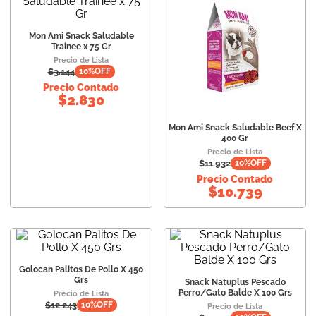
Mon Ami Snack Saludable
Trainee x 75 Gr
Precio de Lista
$
3.144
10
%OFF
Precio Contado
$
2.830
Mon Ami Snack Saludable Beef X
400 Gr
Precio de Lista
$
11.932
10
%OFF
Precio Contado
$
10.739
Golocan Palitos De Pollo X 450
Grs
Snack Natuplus Pescado
Perro/Gato Balde X 100 Grs
Precio de Lista
$
12.243
10
%OFF
Precio de Lista