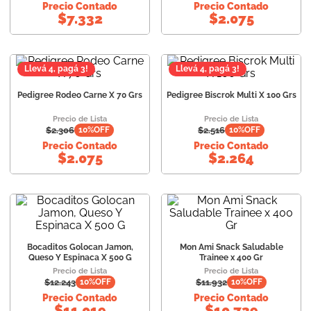
Precio Contado
Precio Contado
$
7.332
$
2.075
10
.
vital can
Llevá 4, pagá 3!
Llevá 4, pagá 3!
Pedigree Rodeo Carne X 70 Grs
Pedigree Biscrok Multi X 100 Grs
Precio de Lista
Precio de Lista
$
2.306
$
2.516
10
%OFF
10
%OFF
Precio Contado
Precio Contado
$
2.075
$
2.264
Bocaditos Golocan Jamon,
Mon Ami Snack Saludable
Queso Y Espinaca X 500 G
Trainee x 400 Gr
Precio de Lista
Precio de Lista
$
12.243
$
11.932
10
%OFF
10
%OFF
Precio Contado
Precio Contado
$
11.019
$
10.739