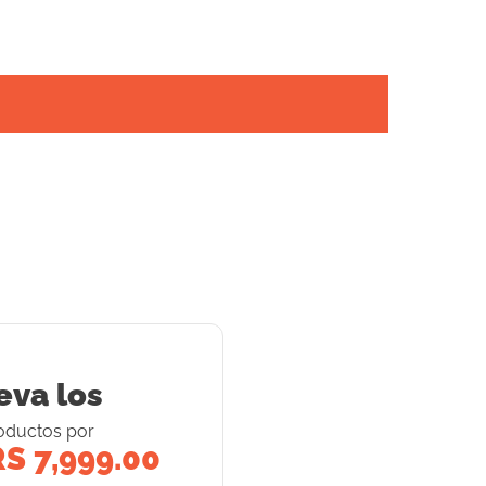
eva los
oducto
s
por
S 7,999.00