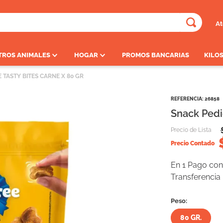
At
ADOS
TROS ANIMALES
HOGAR
PROMOS BANCARIAS
KILOS
 TASTY BITES CARNE X 80 GR
REFERENCIA
:
26858
Snack Pedi
Precio de Lista
Precio Contado
En 1 Pago con 
Transferencia
Peso:
80 GR.