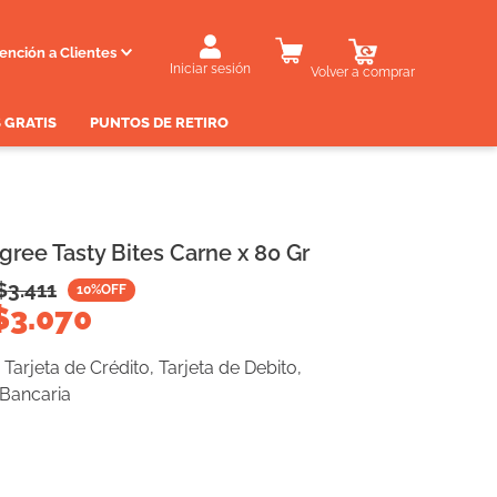
ención a Clientes
Iniciar sesión
Volver a comprar
 GRATIS
PUNTOS DE RETIRO
gree Tasty Bites Carne x 80 Gr
$
3.411
10
%OFF
$
3.070
Tarjeta de Crédito, Tarjeta de Debito,
 Bancaria