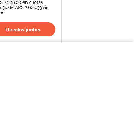
S 7,999.00
en cuotas
a
3
x de
ARS 2,666.33
sin
rés
Llevalos juntos
$3411,00
COMPRAR AHORA
S
SEGUINOS
FORMAS DE PAGO
REPENTÍ
cancelación de
Efectivo - Transferencia Bancaria