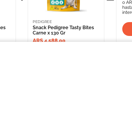
o
AR
hast
inte
PEDIGREE
tes
Snack Pedigree Tasty Bites
Carne x 130 Gr
ARS 4,588.00
 x 80 Gr
INFORMACIÓN
CATEGORIAS
CLIENTE
Promociones Bancarias
Perros
Mi Cuenta
Delivery
Gatos
Mis Órdenes
Términos y Condiciones
Peces
ME AR
Aves
*Solicitud de 
compra
Peq. Animales
Depósito Central
Reptiles