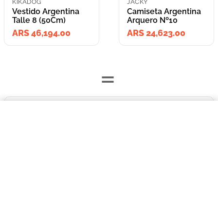
KIKADOG
JACKY
Vestido Argentina
Camiseta Argentina
Talle 8 (50Cm)
Arquero Nº10
ARS 46,194.00
ARS 24,623.00
=
$46.194,00
Lleva los
Vestido Argentina Talle 8 (50Cm)
2
producto
s
por
COMPRAR AHORA
ARS 70,817.00
o
ARS 70,817.00
en cuotas
hasta
3
x de
ARS 23,605.67
sin interés
Llevalos juntos