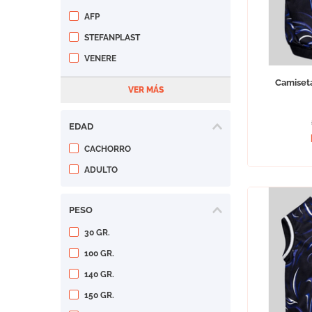
AFP
STEFANPLAST
VENERE
Camiseta
EDAD
CACHORRO
ADULTO
PESO
30 GR.
100 GR.
140 GR.
150 GR.