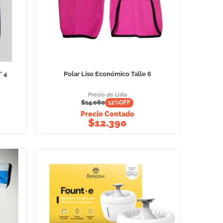
° 4
Polar Liso Económico Talle 6
Precio de Lista
$
14.080
12
%OFF
Precio Contado
$
12.390