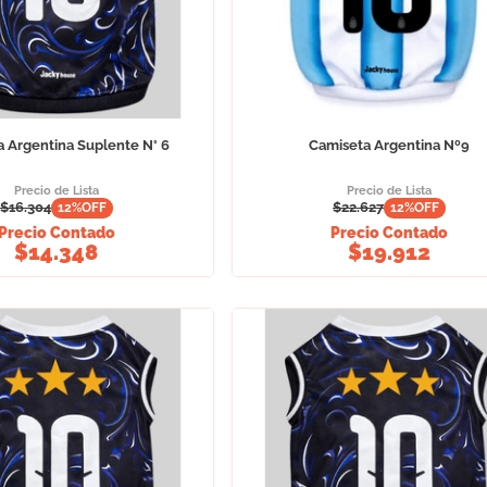
 Argentina Suplente N° 6
Camiseta Argentina Nº9
Precio de Lista
Precio de Lista
$
16.304
$
22.627
12
%OFF
12
%OFF
Precio Contado
Precio Contado
$
14.348
$
19.912