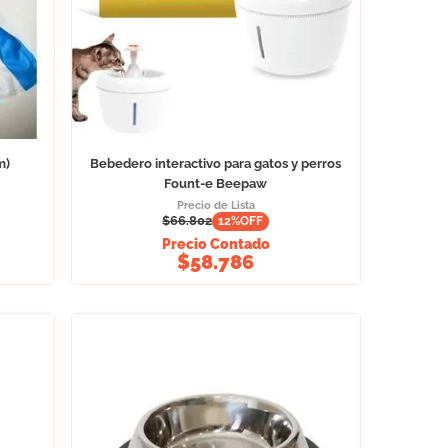
m)
Bebedero interactivo para gatos y perros
Fount-e Beepaw
Precio de Lista
$
66.802
12
%OFF
Precio Contado
$
58.786