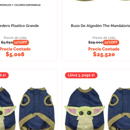
dero Plastico Grande
Buzo De Algodón The Mandalori
Precio de Lista
Precio de Lista
$
5.691
$
29.000
12
%OFF
12
%OFF
Precio Contado
Precio Contado
$
5.008
$
25.520
á 2!
Llevá 3, pagá 2!