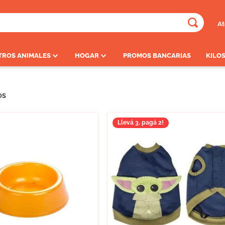
At
ADOS
TROS ANIMALES
HOGAR
PROMOS BANCARIAS
KILOS
OS
Llevá 3, pagá 2!