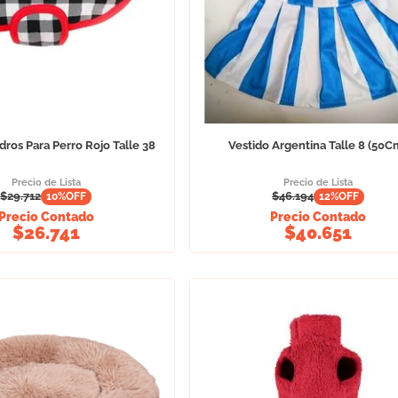
ros Para Perro Rojo Talle 38
Vestido Argentina Talle 8 (50C
Precio de Lista
Precio de Lista
$
29.712
$
46.194
10
%OFF
12
%OFF
Precio Contado
Precio Contado
$
26.741
$
40.651