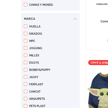
CAMAS Y MOISES
MARCA
Come
HUELLA
KIKADOG
MPC
JOGGING
MILLEX
Llevá 3, pag
EGGYS
BOBBY&POPPY
JACKY
FERPLAST
CANCAT
ARQUIPETS
PETS PLAST