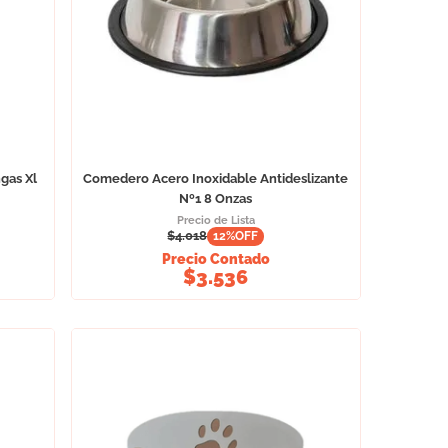
gas Xl
Comedero Acero Inoxidable Antideslizante
Nº1 8 Onzas
Precio de Lista
$
4.018
12
%OFF
Precio Contado
$
3.536