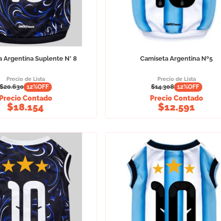
 Argentina Suplente N° 8
Camiseta Argentina Nº5
Precio de Lista
Precio de Lista
$
20.630
$
14.308
12
%OFF
12
%OFF
Precio Contado
Precio Contado
$
18.154
$
12.591