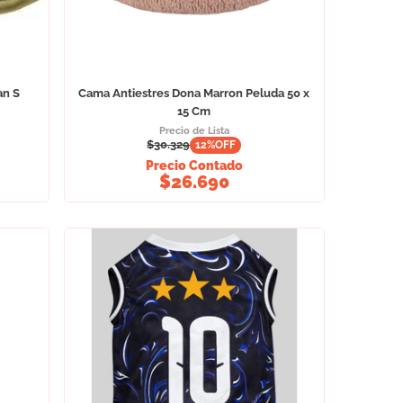
an S
Cama Antiestres Dona Marron Peluda 50 x
15 Cm
Precio de Lista
$
30.329
12
%OFF
Precio Contado
$
26.690