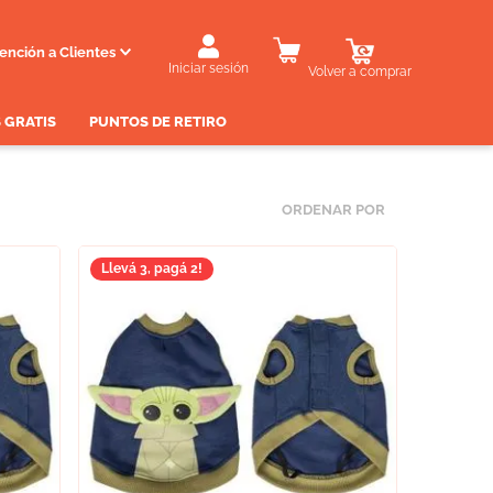
ención a Clientes
Iniciar sesión
Volver a comprar
 GRATIS
PUNTOS DE RETIRO
ORDENAR POR
Llevá 3, pagá 2!