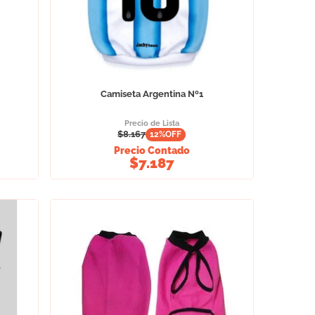
Camiseta Argentina Nº1
Precio de Lista
$
8.167
12
%OFF
Precio Contado
$
7.187