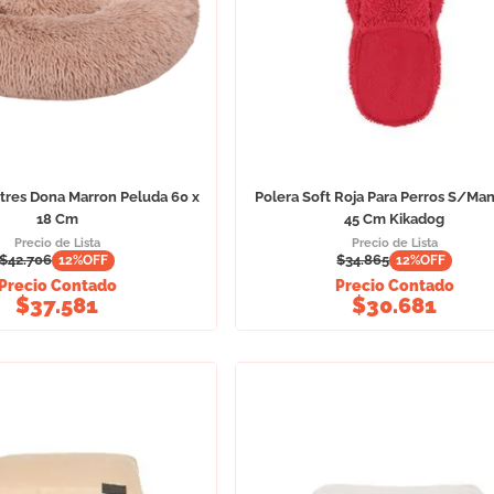
tres Dona Marron Peluda 60 x
Polera Soft Roja Para Perros S/Man
18 Cm
45 Cm Kikadog
Precio de Lista
Precio de Lista
$
42.706
$
34.865
12
%OFF
12
%OFF
Precio Contado
Precio Contado
$
37.581
$
30.681