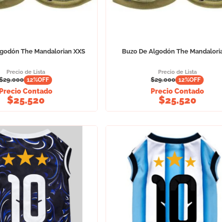
lgodón The Mandalorian XXS
Buzo De Algodón The Mandalori
Precio de Lista
Precio de Lista
$
29.000
$
29.000
12
%OFF
12
%OFF
Precio Contado
Precio Contado
$
25.520
$
25.520