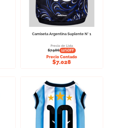
Camiseta Argentina Suplente N° 1
Precio de Lista
$
7.986
12
%OFF
Precio Contado
$
7.028