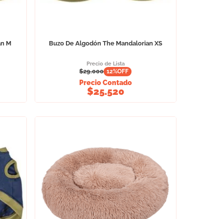
an M
Buzo De Algodón The Mandalorian XS
Precio de Lista
$
29.000
12
%OFF
Precio Contado
$
25.520