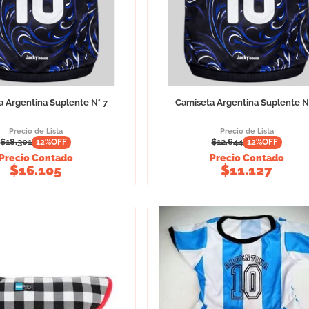
 Argentina Suplente N° 7
Camiseta Argentina Suplente N
Precio de Lista
Precio de Lista
$
18.301
$
12.644
12
%OFF
12
%OFF
Precio Contado
Precio Contado
$
16.105
$
11.127