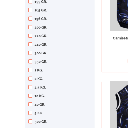
155 GR.
165 GR.
196 GR.
200 GR.
220 GR.
Camiseta
240 GR.
300 GR.
350 GR.
1 KG.
2 KG.
2,5 KG.
10 KG.
40 GR.
5 KG.
500 GR.