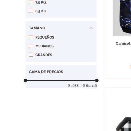
7,5 KG.
8,5 KG.
TAMAÑO
PEQUEÑOS
Camiseta
MEDIANOS
GRANDES
GAMA DE PRECIOS
$ 1688
–
$ 612.116