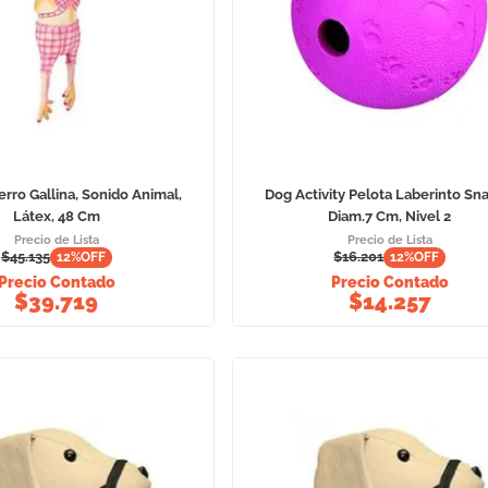
rro Gallina, Sonido Animal,
Dog Activity Pelota Laberinto Sna
Látex, 48 Cm
Diam.7 Cm, Nivel 2
Precio de Lista
Precio de Lista
$
45.135
$
16.201
12
%OFF
12
%OFF
Precio Contado
Precio Contado
$
39.719
$
14.257