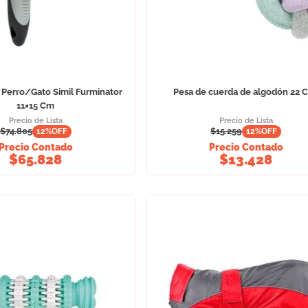
a Perro/Gato Simil Furminator
Pesa de cuerda de algodón 22 
11×15 Cm
Precio de Lista
Precio de Lista
$
74.805
$
15.259
12
%OFF
12
%OFF
Precio Contado
Precio Contado
$
65.828
$
13.428