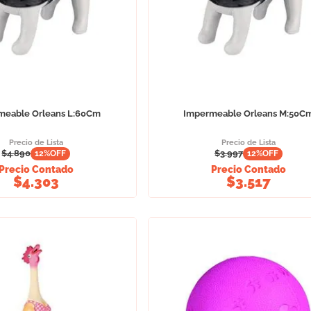
meable Orleans L:60Cm
Impermeable Orleans M:50C
Precio de Lista
Precio de Lista
$
4.890
$
3.997
12
%OFF
12
%OFF
Precio Contado
Precio Contado
$
4.303
$
3.517