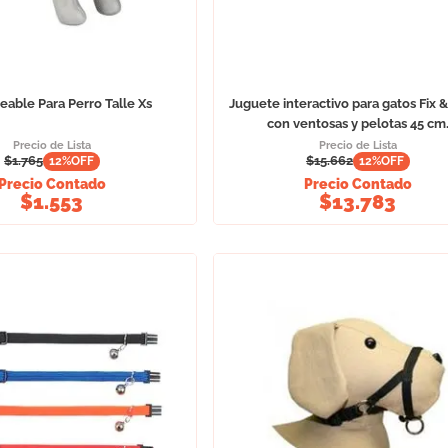
able Para Perro Talle Xs
Juguete interactivo para gatos Fix 
con ventosas y pelotas 45 cm
Precio de Lista
Precio de Lista
$
1.765
$
15.662
12
%OFF
12
%OFF
Precio Contado
Precio Contado
$
1.553
$
13.783