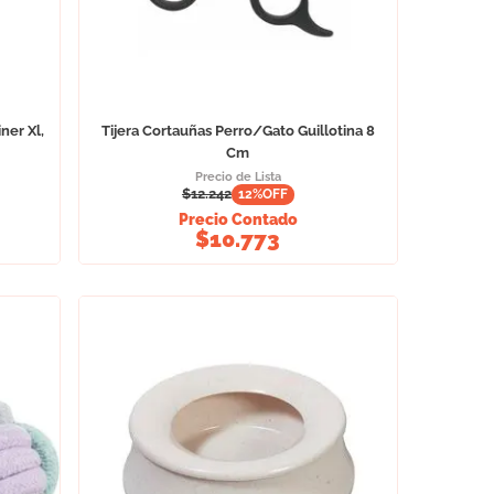
ner Xl,
Tijera Cortauñas Perro/Gato Guillotina 8
Cm
Precio de Lista
$
12.242
12
%OFF
Precio Contado
$
10.773