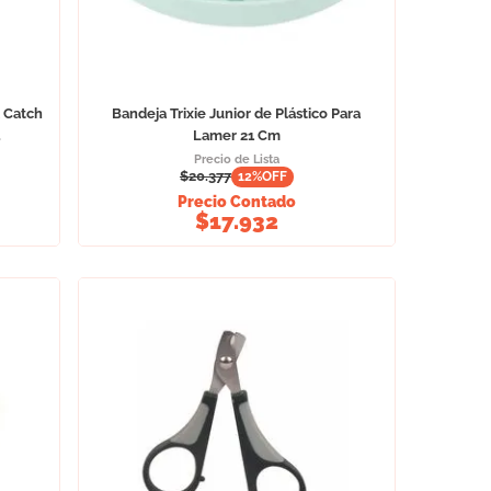
& Catch
Bandeja Trixie Junior de Plástico Para
.
Lamer 21 Cm
Precio de Lista
$
20.377
12
%OFF
Precio Contado
$
17.932