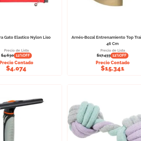
ra Gato Elastico Nylon Liso
Arnés-Bozal Entrenamiento Top Trai
46 Cm
Precio de Lista
Precio de Lista
$
4.630
$
17.433
12
%OFF
12
%OFF
Precio Contado
Precio Contado
$
4.074
$
15.341