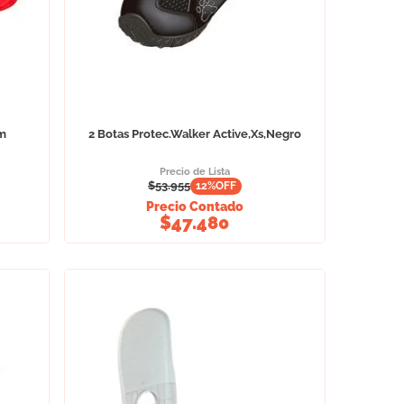
Cm
2 Botas Protec.Walker Active,Xs,Negro
Precio de Lista
$
53.955
12
%OFF
Precio Contado
$
47.480