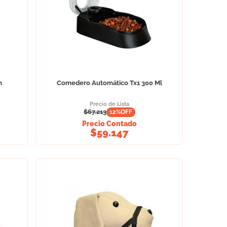
m
Comedero Automático Tx1 300 Ml
Precio de Lista
$
67.213
12
%OFF
Precio Contado
$
59.147