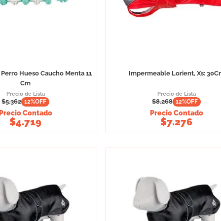
 Perro Hueso Caucho Menta 11
Impermeable Lorient, Xs: 30
Cm
Precio de Lista
Precio de Lista
$
5.362
$
8.268
12
%OFF
12
%OFF
Precio Contado
Precio Contado
$
4.719
$
7.276