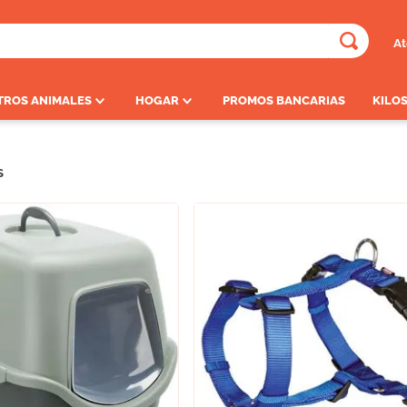
At
ADOS
TROS ANIMALES
HOGAR
PROMOS BANCARIAS
KILOS
S