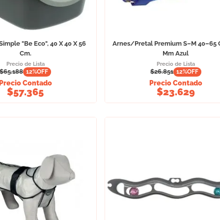
 Simple "Be Eco", 40 X 40 X 56
Arnes/Pretal Premium S–M 40–65
Cm.
Mm Azul
Precio de Lista
Precio de Lista
$
65.188
$
26.851
12
%OFF
12
%OFF
Precio Contado
Precio Contado
$
57.365
$
23.629