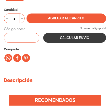
10
.
eukanuba
Cantidad
－
＋
AGREGAR AL CARRITO
Código postal
No sé mi código postal
Comparte
Descripción
RECOMENDADOS