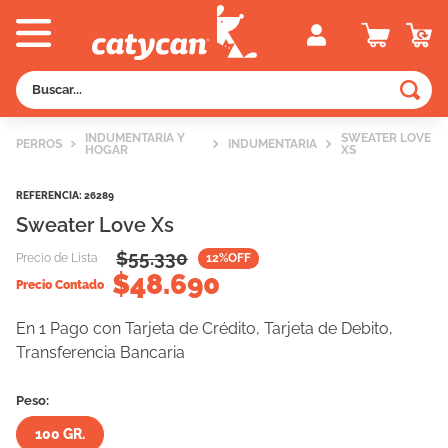
Buscar...
TÉRMINOS MÁS BUSCADOS
INDUMENTARIA Y
SWEATER LOVE
PERROS
INDUMENTARIA
HOGAR
XS
1
.
old prince
2
.
royal canin
REFERENCIA
:
26289
Sweater Love Xs
3
.
excellent
$
55.330
Precio de Lista
12
%OFF
4
.
piedras
$
48.690
Precio Contado
5
.
vitalcan
En 1 Pago con Tarjeta de Crédito, Tarjeta de Debito,
6
.
pedigree
Transferencia Bancaria
7
.
creamy
Peso:
8
.
perros
100 GR.
9
.
fawna