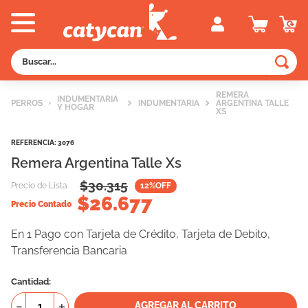
Buscar...
TÉRMINOS MÁS BUSCADOS
REMERA
INDUMENTARIA
PERROS
INDUMENTARIA
ARGENTINA TALLE
Y HOGAR
1
.
old prince
XS
2
.
royal canin
REFERENCIA
:
3076
3
.
excellent
Remera Argentina Talle Xs
4
.
piedras
$
30.315
Precio de Lista
12
%OFF
$
26.677
5
.
vitalcan
Precio Contado
6
.
perros
En 1 Pago con Tarjeta de Crédito, Tarjeta de Debito,
Transferencia Bancaria
7
.
pedigree
8
.
creamy
Cantidad
9
.
fawna
－
＋
AGREGAR AL CARRITO