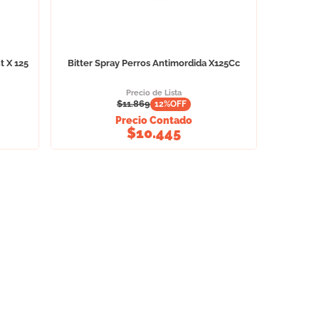
t X 125
Bitter Spray Perros Antimordida X125Cc
Precio de Lista
$
11.869
12
%OFF
Precio Contado
$
10.445