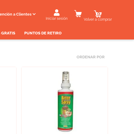
ención a Clientes
Iniciar sesión
Volver a comprar
 GRATIS
PUNTOS DE RETIRO
ORDENAR POR