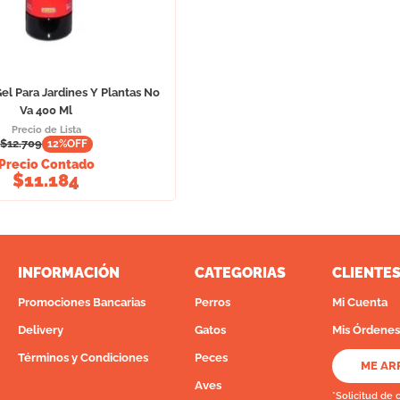
el Para Jardines Y Plantas No
Va 400 Ml
Precio de Lista
$
12.709
12
%OFF
Precio Contado
$
11.184
INFORMACIÓN
CATEGORIAS
CLIENTE
Promociones Bancarias
Perros
Mi Cuenta
Delivery
Gatos
Mis Órdenes
Términos y Condiciones
Peces
ME AR
Aves
*Solicitud de 