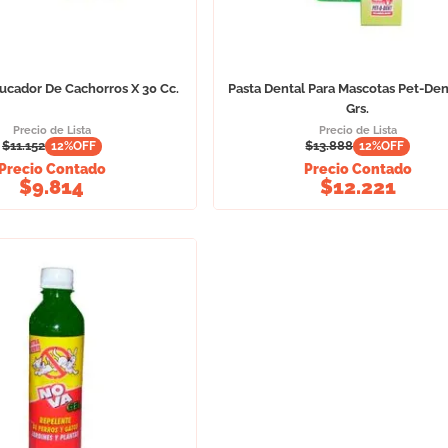
ducador De Cachorros X 30 Cc.
Pasta Dental Para Mascotas Pet-Den
Grs.
Precio de Lista
Precio de Lista
$
11.152
$
13.888
12
%OFF
12
%OFF
Precio Contado
Precio Contado
$
9.814
$
12.221