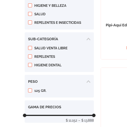
HIGIENE Y BELLEZA
SALUD
REPELENTES E INSECTICIDAS
Pipi-Aqui E
SUB-CATEGORÍA
SALUD VENTA LIBRE
REPELENTES
HIGIENE DENTAL
PESO
125 GR.
GAMA DE PRECIOS
$ 11.152
–
$ 13.888