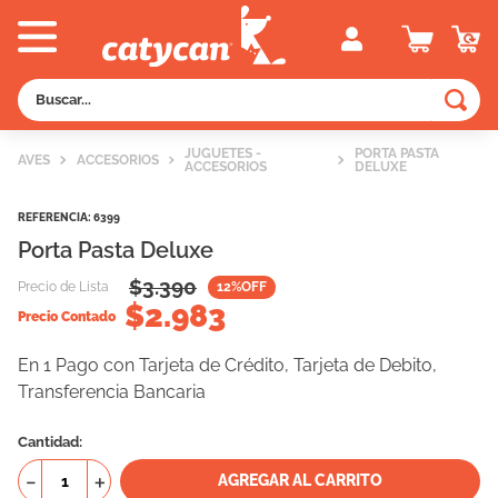
Buscar...
TÉRMINOS MÁS BUSCADOS
JUGUETES -
PORTA PASTA
AVES
ACCESORIOS
ACCESORIOS
DELUXE
1
.
old prince
2
.
royal canin
REFERENCIA
:
6399
Porta Pasta Deluxe
3
.
excellent
$
3.390
Precio de Lista
12
%OFF
4
.
piedras
$
2.983
Precio Contado
5
.
vitalcan
En 1 Pago con Tarjeta de Crédito, Tarjeta de Debito,
6
.
perros
Transferencia Bancaria
7
.
pedigree
Cantidad
8
.
fawna
－
＋
AGREGAR AL CARRITO
9
.
creamy