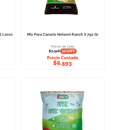
l Loros
Mix Para Canario Nelsoni Ranch X 750 Gr
Precio de Lista
$
7.326
10
%OFF
Precio Contado
$
6.593