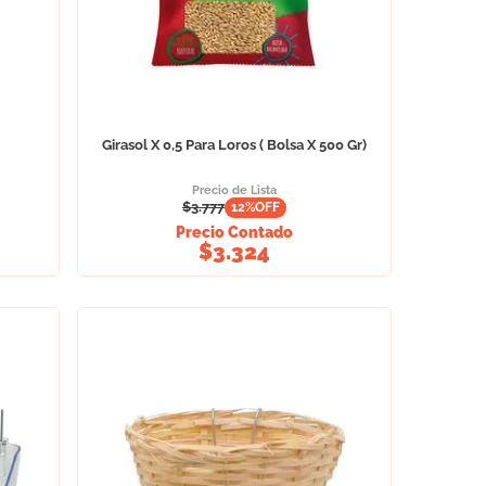
Girasol X 0,5 Para Loros ( Bolsa X 500 Gr)
Precio de Lista
$
3.777
12
%OFF
Precio Contado
$
3.324