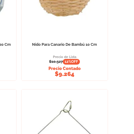
 20 Cm
Nido Para Canario De Bambú 10 Cm
Precio de Lista
$
10.527
12
%OFF
Precio Contado
$
9.264