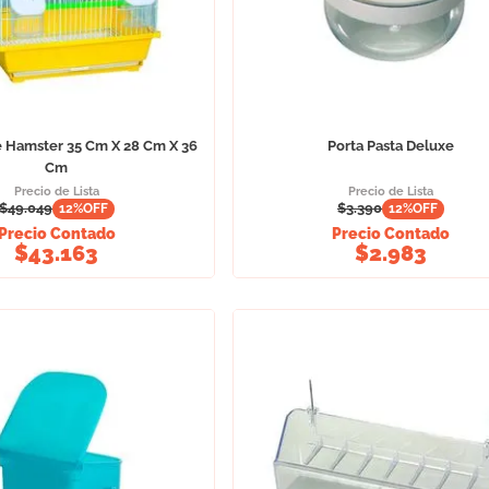
e Hamster 35 Cm X 28 Cm X 36
Porta Pasta Deluxe
Cm
Precio de Lista
Precio de Lista
$
49.049
$
3.390
12
%OFF
12
%OFF
Precio Contado
Precio Contado
$
43.163
$
2.983