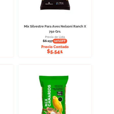
Mix Silvestre Para Aves Nelsoni Ranch X
750 Grs.
Precio de Lista
$
6.157
10
%OFF
Precio Contado
$
5.541