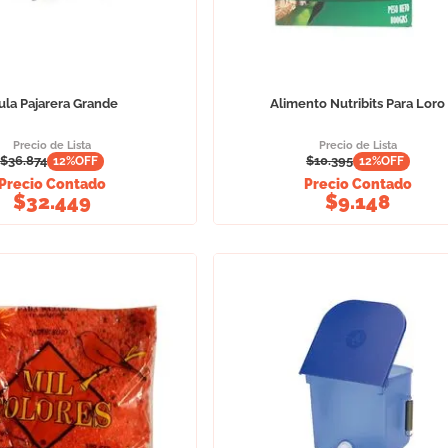
ula Pajarera Grande
Alimento Nutribits Para Loro
Precio de Lista
Precio de Lista
$
36.874
$
10.395
12
%OFF
12
%OFF
Precio Contado
Precio Contado
$
32.449
$
9.148