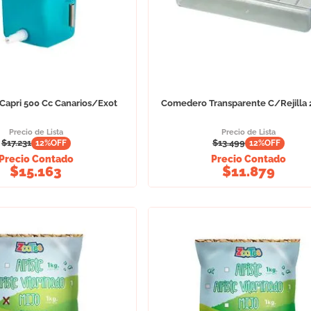
Capri 500 Cc Canarios/Exot
Comedero Transparente C/Rejilla
Precio de Lista
Precio de Lista
$
17.231
$
13.499
12
%OFF
12
%OFF
Precio Contado
Precio Contado
$
15.163
$
11.879