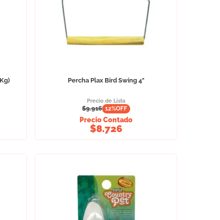
 Kg)
Percha Plax Bird Swing 4"
Precio de Lista
$
9.916
12
%OFF
Precio Contado
$
8.726