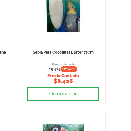
ana
Sepia Para Cocotillas Blister 17Cm
Precio de Lista
$
9.575
12
%OFF
Precio Contado
$
8.426
+ Información