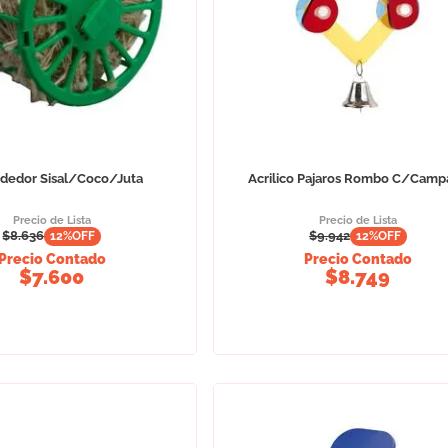
dedor Sisal/Coco/Juta
Acrilico Pajaros Rombo C/Camp
Precio de Lista
Precio de Lista
$
8.636
$
9.942
12
%OFF
12
%OFF
Precio Contado
Precio Contado
$
7.600
$
8.749