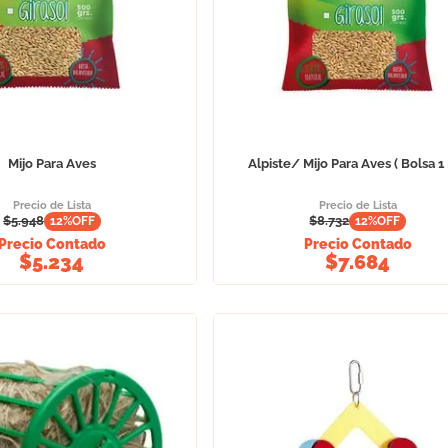
Mijo Para Aves
Alpiste/ Mijo Para Aves ( Bolsa 1
Precio de Lista
Precio de Lista
$
5.948
$
8.732
12
%OFF
12
%OFF
Precio Contado
Precio Contado
$
5.234
$
7.684