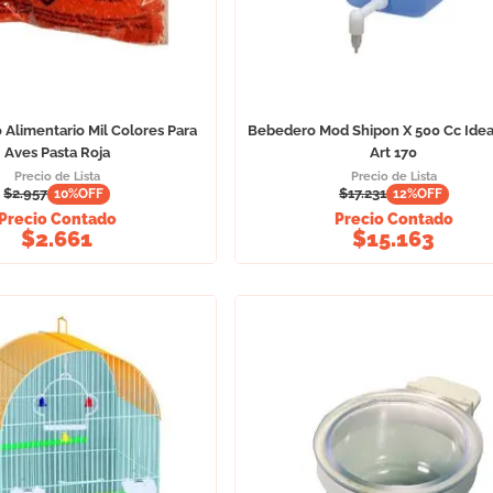
Alimentario Mil Colores Para
Bebedero Mod Shipon X 500 Cc Idea
Aves Pasta Roja
Art 170
Precio de Lista
Precio de Lista
$
2.957
$
17.231
10
%OFF
12
%OFF
Precio Contado
Precio Contado
$
2.661
$
15.163