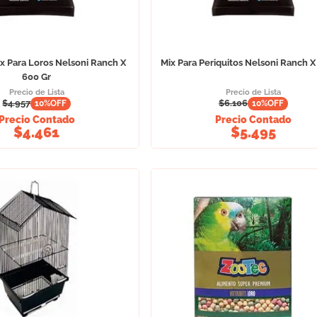
x Para Loros Nelsoni Ranch X
Mix Para Periquitos Nelsoni Ranch X
600 Gr
Precio de Lista
Precio de Lista
$
4.957
$
6.106
10
%OFF
10
%OFF
Precio Contado
Precio Contado
$
4.461
$
5.495