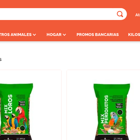
At
ADOS
TROS ANIMALES
HOGAR
PROMOS BANCARIAS
KILOS
S