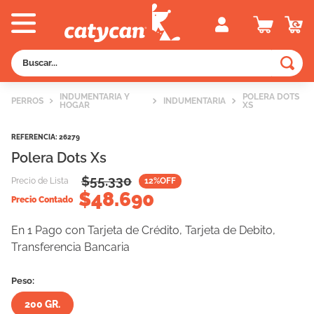
Buscar...
TÉRMINOS MÁS BUSCADOS
INDUMENTARIA Y
POLERA DOTS
PERROS
INDUMENTARIA
HOGAR
XS
1
.
old prince
2
.
royal canin
REFERENCIA
:
26279
Polera Dots Xs
3
.
excellent
$
55.330
Precio de Lista
12
%OFF
4
.
piedras
$
48.690
Precio Contado
5
.
vitalcan
En 1 Pago con Tarjeta de Crédito, Tarjeta de Debito,
6
.
pedigree
Transferencia Bancaria
7
.
perros
Peso:
8
.
fawna
200 GR.
9
.
creamy