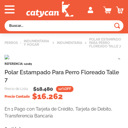
Buscar...
TÉRMINOS MÁS BUSCADOS
POLAR ESTAMPADO
INDUMENTARIA
PERROS
INDUMENTARIA
PARA PERRO
Y HOGAR
1
.
old prince
FLOREADO TALLE 7
2
.
royal canin
REFERENCIA
:
12185
3
.
excellent
Polar Estampado Para Perro Floreado Talle
4
.
piedras
7
5
.
vitalcan
$
18.480
Precio de Lista
12
%OFF
$
16.262
6
.
perros
Precio Contado
7
.
pedigree
En 1 Pago con Tarjeta de Crédito, Tarjeta de Debito,
8
.
creamy
Transferencia Bancaria
9
.
fawna