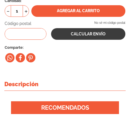
Cantidad
10
.
eukanuba
－
＋
AGREGAR AL CARRITO
Código postal
No sé mi código postal
Comparte
Descripción
RECOMENDADOS