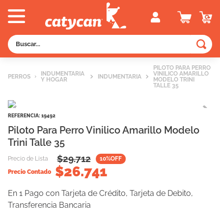
Buscar...
TÉRMINOS MÁS BUSCADOS
PILOTO PARA PERRO
INDUMENTARIA
VINILICO AMARILLO
PERROS
1
.
old prince
INDUMENTARIA
Y HOGAR
MODELO TRINI
TALLE 35
2
.
royal canin
3
.
excellent
REFERENCIA
:
19492
Piloto Para Perro Vinilico Amarillo Modelo
4
.
piedras
Trini Talle 35
5
.
vitalcan
$
29.712
Precio de Lista
10
%OFF
6
.
perros
$
26.741
Precio Contado
7
.
pedigree
En 1 Pago con Tarjeta de Crédito, Tarjeta de Debito,
8
.
fawna
Transferencia Bancaria
9
.
creamy