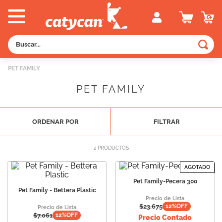
Buscar...
TÉRMINOS MÁS BUSCADOS
PET FAMILY
1
.
old prince
PET FAMILY
2
.
royal canin
3
.
excellent
ORDENAR POR
FILTRAR
4
.
piedras
5
.
vitalcan
2
PRODUCTOS
6
.
perros
AGOTADO
7
.
pedigree
Pet Family-Pecera 300
Pet Family - Bettera Plastic
8
.
fawna
Precio de Lista
$
23.675
12
%OFF
Precio de Lista
$
7.061
12
%OFF
9
.
creamy
Precio Contado