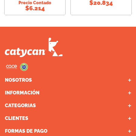
$
20.834
Precio Contado
$
6.214
10
.
vital can
NOSOTROS
INFORMACIÓN
Puntos de Retiro
Contacto
CATEGORIAS
Promociones Bancarias
Quienes somos
Delivery
CLIENTES
Perros
Términos y Condiciones
Gatos
FORMAS DE PAGO
Mi cuenta