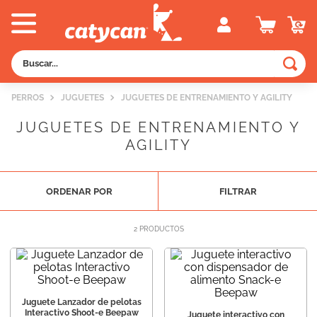
Buscar...
TÉRMINOS MÁS BUSCADOS
PERROS
JUGUETES
JUGUETES DE ENTRENAMIENTO Y AGILITY
1
.
old prince
JUGUETES DE ENTRENAMIENTO Y
2
.
royal canin
AGILITY
3
.
excellent
4
.
piedras
ORDENAR POR
FILTRAR
5
.
vitalcan
2
PRODUCTOS
6
.
pedigree
7
.
perros
8
.
fawna
Juguete Lanzador de pelotas
9
.
creamy
Interactivo Shoot-e Beepaw
Juguete interactivo con