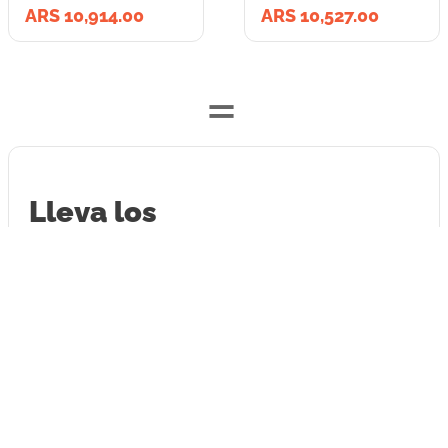
ARS 10,914.00
ARS 10,527.00
=
Lleva los
2
producto
s
por
ARS 21,441.00
o
ARS 21,441.00
en cuotas
hasta
3
x de
ARS 7,147.00
sin interés
Llevalos juntos