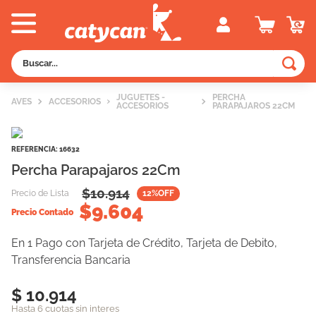
Buscar...
TÉRMINOS MÁS BUSCADOS
JUGUETES -
PERCHA
AVES
ACCESORIOS
ACCESORIOS
PARAPAJAROS 22CM
1
.
old prince
2
.
royal canin
REFERENCIA
:
16632
3
.
excellent
Percha Parapajaros 22Cm
4
.
piedras
$
10.914
Precio de Lista
12
%OFF
$
9.604
5
.
vitalcan
Precio Contado
6
.
pedigree
En 1 Pago con Tarjeta de Crédito, Tarjeta de Debito,
Transferencia Bancaria
7
.
creamy
8
.
perros
$ 10.914
9
.
fawna
Hasta 6 cuotas sin interes