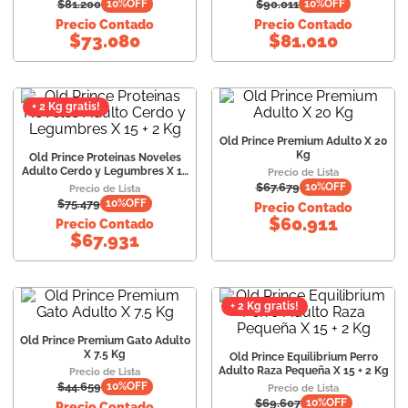
$
81.200
$
90.011
10
%OFF
10
%OFF
10
.
vital can
Precio Contado
Precio Contado
$
73.080
$
81.010
+ 2 Kg gratis!
Old Prince Premium Adulto X 20
Kg
Old Prince Proteinas Noveles
Adulto Cerdo y Legumbres X 15
Precio de Lista
+ 2 Kg
$
67.679
10
%OFF
Precio de Lista
$
75.479
10
%OFF
Precio Contado
$
60.911
Precio Contado
$
67.931
+ 2 Kg gratis!
Old Prince Premium Gato Adulto
X 7.5 Kg
Old Prince Equilibrium Perro
Adulto Raza Pequeña X 15 + 2 Kg
Precio de Lista
$
44.659
10
%OFF
Precio de Lista
$
69.607
10
%OFF
Precio Contado