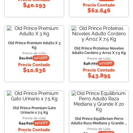
$
40.193
Precio Contado
$
62.646
Old Prince Premium Adulto X 3
Kg
Old Prince Proteinas Noveles
Adulto Cordero y Arroz X 7.5 Kg
Precio de Lista
$
11.818
10
%OFF
Precio de Lista
$
48.772
10
%OFF
Precio Contado
$
10.636
Precio Contado
$
43.895
Old Prince Premium Gato
Urinario x 7.5 Kg
Precio de Lista
Old Prince Equilibrium Perro
$
44.659
10
%OFF
Adulto Raza Mediana y Grande X
20 Kg
Precio de Lista
Precio Contado