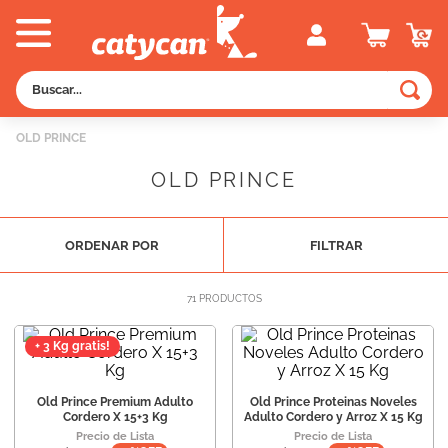
Buscar...
TÉRMINOS MÁS BUSCADOS
OLD PRINCE
1
.
old prince
OLD PRINCE
2
.
royal canin
3
.
excellent
ORDENAR POR
FILTRAR
4
.
piedras
5
.
vitalcan
71
PRODUCTOS
6
.
pedigree
+ 3 Kg gratis!
7
.
perros
8
.
fawna
Old Prince Premium Adulto
Old Prince Proteinas Noveles
Cordero X 15+3 Kg
Adulto Cordero y Arroz X 15 Kg
9
.
creamy
Precio de Lista
Precio de Lista