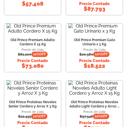
$
57.408
Precio Contado
$
87.793
Old Prince Premium Adulto
Old Prince Premium Gato
Cordero X 15 Kg
Urinario x 3 Kg
Precio de Lista
Precio de Lista
$
81.200
$
20.580
10
%OFF
10
%OFF
Precio Contado
Precio Contado
$
73.080
$
18.522
Old Prince Proteinas Noveles
Old Prince Proteinas Noveles
Senior Cordero y Arroz X 3 Kg
Adulto Light Cordero y Arroz X
15 Kg
Precio de Lista
Precio de Lista
$
22.435
$
97.548
10
%OFF
10
%OFF
Precio Contado
Precio Contado