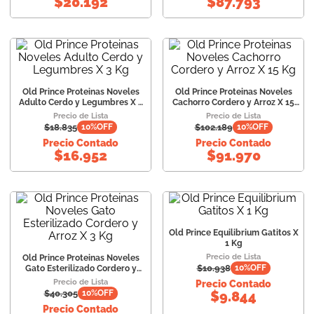
$
20.192
$
87.793
Old Prince Proteinas Noveles
Old Prince Proteinas Noveles
Adulto Cerdo y Legumbres X 3
Cachorro Cordero y Arroz X 15
Kg
Kg
Precio de Lista
Precio de Lista
$
18.835
$
102.189
10
%OFF
10
%OFF
Precio Contado
Precio Contado
$
16.952
$
91.970
Old Prince Equilibrium Gatitos X
1 Kg
Precio de Lista
Old Prince Proteinas Noveles
$
10.938
10
%OFF
Gato Esterilizado Cordero y
Arroz X 3 Kg
Precio de Lista
Precio Contado
$
40.305
10
%OFF
$
9.844
Precio Contado