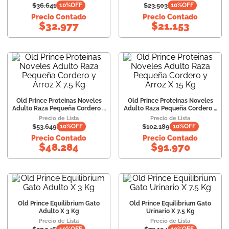
$
36.641
$
23.503
10
%OFF
10
%OFF
Precio Contado
Precio Contado
$
32.977
$
21.153
Old Prince Proteinas Noveles
Old Prince Proteinas Noveles
Adulto Raza Pequeña Cordero y
Adulto Raza Pequeña Cordero y
Arroz X 7.5 Kg
Arroz X 15 Kg
Precio de Lista
Precio de Lista
$
53.649
$
102.189
10
%OFF
10
%OFF
Precio Contado
Precio Contado
$
48.284
$
91.970
Old Prince Equilibrium Gato
Old Prince Equilibrium Gato
Adulto X 3 Kg
Urinario X 7.5 Kg
Precio de Lista
Precio de Lista