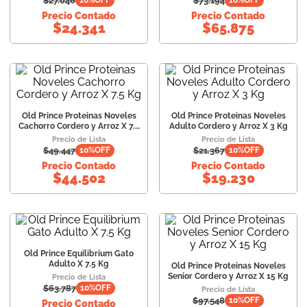
$
27.046
$
73.194
10
%OFF
10
%OFF
Precio Contado
Precio Contado
$
24.341
$
65.875
Old Prince Proteinas Noveles
Old Prince Proteinas Noveles
Cachorro Cordero y Arroz X 7.5
Adulto Cordero y Arroz X 3 Kg
Kg
Precio de Lista
Precio de Lista
$
49.447
$
21.367
10
%OFF
10
%OFF
Precio Contado
Precio Contado
$
44.502
$
19.230
Old Prince Equilibrium Gato
Adulto X 7.5 Kg
Old Prince Proteinas Noveles
Senior Cordero y Arroz X 15 Kg
Precio de Lista
$
63.787
10
%OFF
Precio de Lista
$
97.548
10
%OFF
Precio Contado