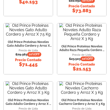
$
82.092
$
40.193
10
%OFF
Precio Contado
$
73.883
Old Prince Proteinas Noveles
Gato Adulto Cordero y Arroz X
Old Prince Proteinas Noveles
7.5 Kg
Adulto Raza Pequeña Cordero y
Precio de Lista
Arroz X 3 Kg
$
79.383
10
%OFF
Precio de Lista
$
23.503
10
%OFF
Precio Contado
$
71.445
Precio Contado
$
21.153
Old Prince Proteinas Noveles
Old Prince Proteinas Noveles
Gato Adulto Cordero y Arroz X 3
Cachorro Cordero y Arroz X 3 Kg
Kg
Precio de Lista
Precio de Lista