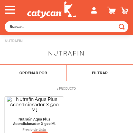
Buscar...
TÉRMINOS MÁS BUSCADOS
NUTRAFIN
1
.
old prince
NUTRAFIN
2
.
royal canin
3
.
excellent
ORDENAR POR
FILTRAR
4
.
piedras
5
.
vitalcan
1
PRODUCTO
6
.
pedigree
7
.
creamy
8
.
perros
Nutrafin Aqua Plus
Acondicionador X 500 Ml
9
.
fawna
Precio de Lista