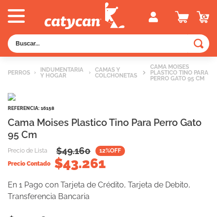
Buscar...
TÉRMINOS MÁS BUSCADOS
CAMA MOISES
INDUMENTARIA
CAMAS Y
PERROS
PLASTICO TINO PARA
Y HOGAR
1
.
old prince
COLCHONETAS
PERRO GATO 95 CM
2
.
royal canin
REFERENCIA
:
16158
3
.
excellent
Cama Moises Plastico Tino Para Perro Gato
4
.
piedras
95 Cm
5
.
vitalcan
$
49.160
Precio de Lista
12
%OFF
$
43.261
6
.
perros
Precio Contado
7
.
pedigree
En 1 Pago con Tarjeta de Crédito, Tarjeta de Debito,
8
.
fawna
Transferencia Bancaria
9
.
creamy