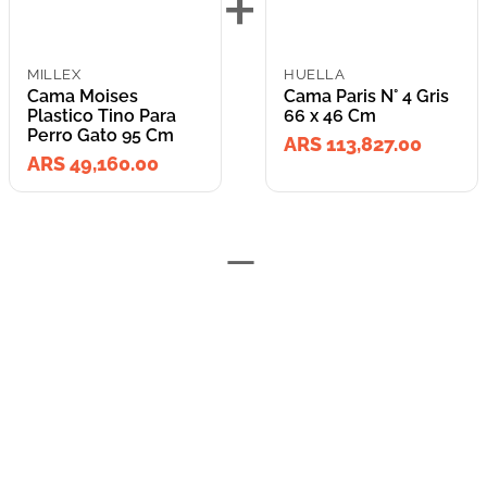
+
MILLEX
HUELLA
Cama Moises
Cama Paris N° 4 Gris
Plastico Tino Para
66 x 46 Cm
Perro Gato 95 Cm
ARS 113,827.00
ARS 49,160.00
=
Lleva los
2
producto
s
por
ARS 162,987.00
o
ARS 162,987.00
en cuotas