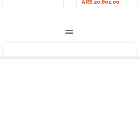
ARS 20,601.00
=
Lleva los
$93.028,00
2
producto
s
por
Litera Komoda
ARS 113,629.00
COMPRAR AHORA
o
ARS 113,629.00
en cuotas
hasta
3
x de
ARS 37,876.33
sin interés
Llevalos juntos