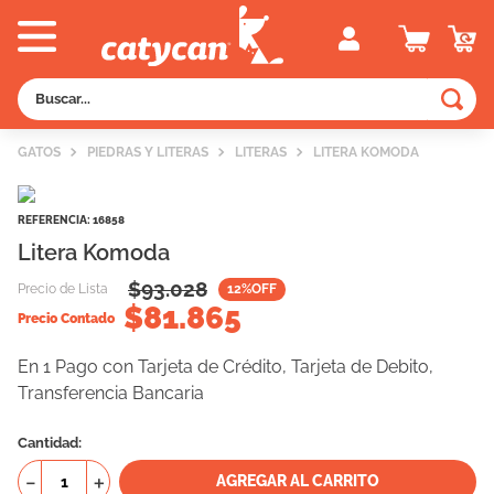
Buscar...
TÉRMINOS MÁS BUSCADOS
GATOS
PIEDRAS Y LITERAS
LITERAS
LITERA KOMODA
1
.
old prince
2
.
royal canin
REFERENCIA
:
16858
Litera Komoda
3
.
excellent
$
93.028
4
.
piedras
Precio de Lista
12
%OFF
$
81.865
Precio Contado
5
.
vitalcan
En 1 Pago con Tarjeta de Crédito, Tarjeta de Debito,
6
.
perros
Transferencia Bancaria
7
.
pedigree
Cantidad
8
.
creamy
－
＋
AGREGAR AL CARRITO
9
.
fawna