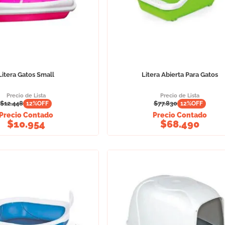
Litera Gatos Small
Litera Abierta Para Gatos
Precio de Lista
Precio de Lista
$
12.448
$
77.830
12
%OFF
12
%OFF
Precio Contado
Precio Contado
$
10.954
$
68.490