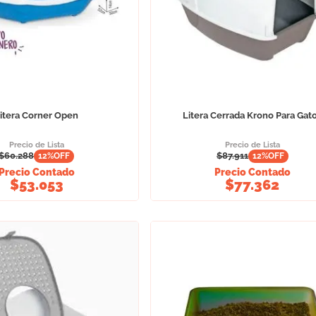
itera Corner Open
Litera Cerrada Krono Para Gat
Precio de Lista
Precio de Lista
$
60.288
$
87.911
12
%OFF
12
%OFF
Precio Contado
Precio Contado
$
53.053
$
77.362