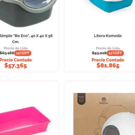
 Simple "Be Eco", 40 X 40 X 56
Litera Komoda
Cm.
Precio de Lista
Precio de Lista
$
65.188
$
93.028
12
%OFF
12
%OFF
Precio Contado
Precio Contado
$
57.365
$
81.865