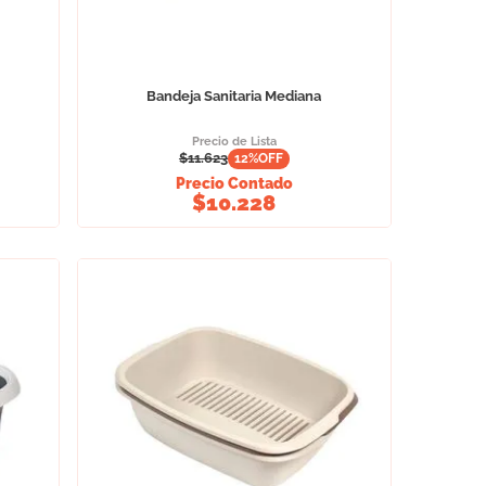
Bandeja Sanitaria Mediana
Precio de Lista
$
11.623
12
%OFF
Precio Contado
$
10.228