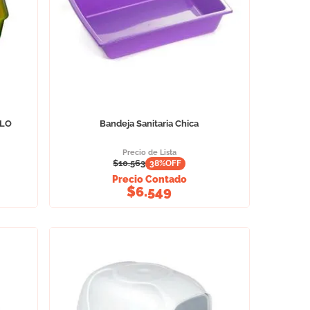
LLO
Bandeja Sanitaria Chica
Precio de Lista
$
10.563
38
%OFF
Precio Contado
$
6.549