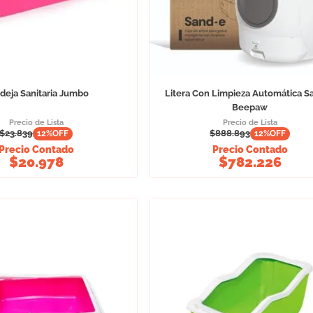
deja Sanitaria Jumbo
Litera Con Limpieza Automática S
Beepaw
Precio de Lista
Precio de Lista
$
23.839
$
888.893
12
%OFF
12
%OFF
Precio Contado
Precio Contado
$
20.978
$
782.226