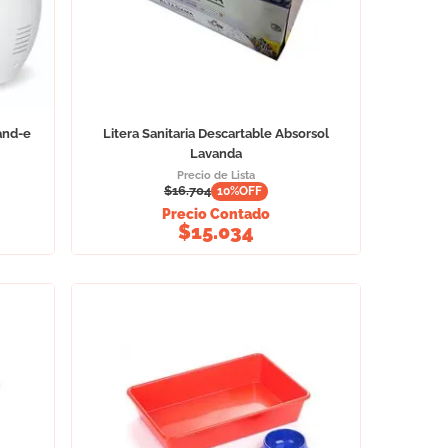
and-e
Litera Sanitaria Descartable Absorsol
Lavanda
Precio de Lista
$
16.704
10
%OFF
Precio Contado
$
15.034