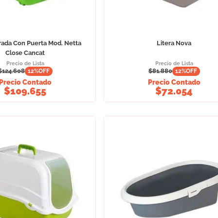
rrada Con Puerta Mod. Netta
Litera Nova
Close Cancat
Precio de Lista
Precio de Lista
$
124.608
$
81.880
12
%OFF
12
%OFF
Precio Contado
Precio Contado
$
109.655
$
72.054