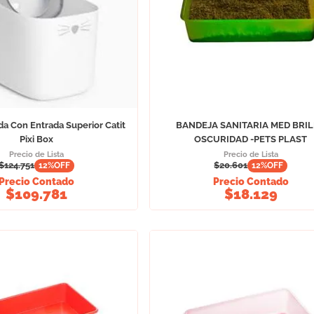
da Con Entrada Superior Catit
BANDEJA SANITARIA MED BRI
Pixi Box
OSCURIDAD -PETS PLAST
Precio de Lista
Precio de Lista
$
124.751
$
20.601
12
%OFF
12
%OFF
Precio Contado
Precio Contado
$
109.781
$
18.129