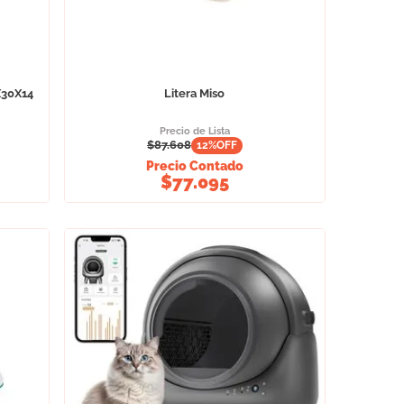
X30X14
Litera Miso
Precio de Lista
$
87.608
12
%OFF
Precio Contado
$
77.095