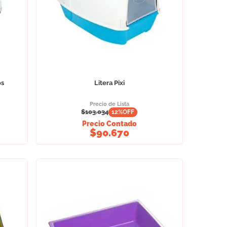
os
Litera Pixi
Precio de Lista
$
103.034
12
%OFF
Precio Contado
$
90.670