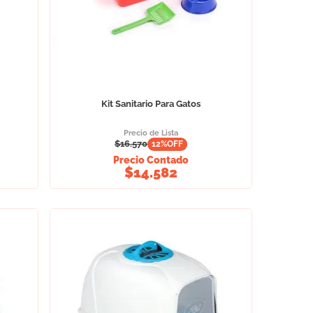
Kit Sanitario Para Gatos
Precio de Lista
$
16.570
12
%OFF
Precio Contado
$
14.582