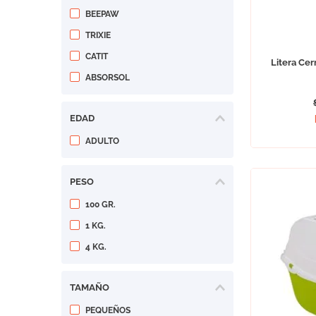
BEEPAW
TRIXIE
CATIT
Litera Ce
ABSORSOL
EDAD
ADULTO
PESO
100 GR.
1 KG.
4 KG.
TAMAÑO
PEQUEÑOS