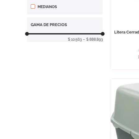
MEDIANOS
GAMA DE PRECIOS
Litera Cerra
$ 10.563
–
$ 888.893