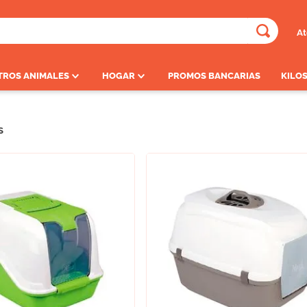
At
ADOS
TROS ANIMALES
HOGAR
PROMOS BANCARIAS
KILOS
S