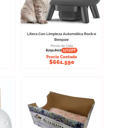
Litera Con Limpieza Automática Rock-e
Beepaw
Precio de Lista
$
751.807
12
%OFF
Precio Contado
$
661.590