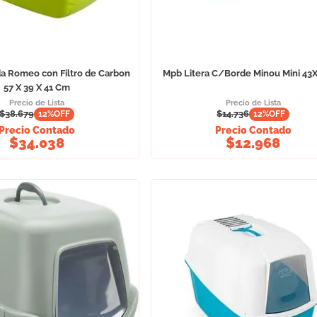
da Romeo con Filtro de Carbon
Mpb Litera C/Borde Minou Mini 43
57 X 39 X 41 Cm
Precio de Lista
Precio de Lista
$
38.679
$
14.736
12
%OFF
12
%OFF
Precio Contado
Precio Contado
$
34.038
$
12.968