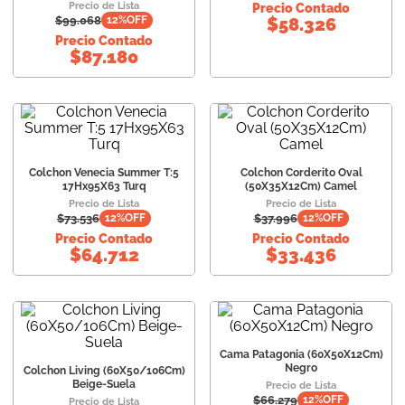
Negro
Precio de Lista
Precio Contado
$
99.068
12
%OFF
$
58.326
10
.
vital can
Precio Contado
$
87.180
Colchon Venecia Summer T:5
Colchon Corderito Oval
17Hx95X63 Turq
(50X35X12Cm) Camel
Precio de Lista
Precio de Lista
$
73.536
$
37.996
12
%OFF
12
%OFF
Precio Contado
Precio Contado
$
64.712
$
33.436
Cama Patagonia (60X50X12Cm)
Negro
Colchon Living (60X50/106Cm)
Beige-Suela
Precio de Lista
$
66.279
12
%OFF
Precio de Lista