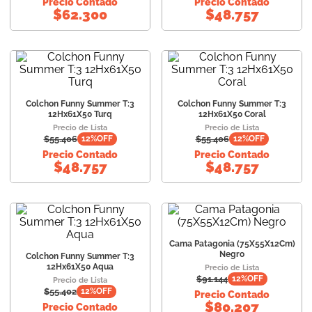
Precio Contado
Precio Contado
$
62.300
$
48.757
Colchon Funny Summer T:3
Colchon Funny Summer T:3
12Hx61X50 Turq
12Hx61X50 Coral
Precio de Lista
Precio de Lista
$
55.406
$
55.406
12
%OFF
12
%OFF
Precio Contado
Precio Contado
$
48.757
$
48.757
Cama Patagonia (75X55X12Cm)
Negro
Colchon Funny Summer T:3
12Hx61X50 Aqua
Precio de Lista
$
91.144
12
%OFF
Precio de Lista
$
55.402
12
%OFF
Precio Contado
$
80.207
Precio Contado