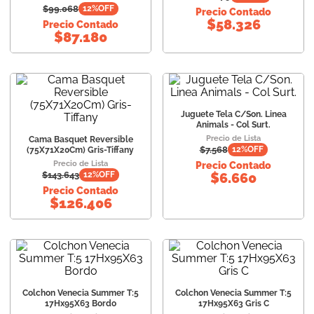
$
99.068
12
%OFF
Precio Contado
$
58.326
Precio Contado
$
87.180
Juguete Tela C/Son. Linea
Animals - Col Surt.
Precio de Lista
Cama Basquet Reversible
$
7.568
12
%OFF
(75X71X20Cm) Gris-Tiffany
Precio de Lista
Precio Contado
$
143.643
12
%OFF
$
6.660
Precio Contado
$
126.406
Colchon Venecia Summer T:5
Colchon Venecia Summer T:5
17Hx95X63 Bordo
17Hx95X63 Gris C