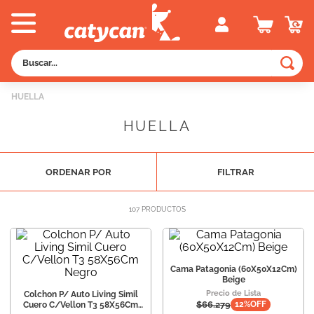
Buscar...
TÉRMINOS MÁS BUSCADOS
HUELLA
1
.
old prince
HUELLA
2
.
royal canin
3
.
excellent
ORDENAR POR
FILTRAR
4
.
piedras
5
.
vitalcan
107
PRODUCTOS
6
.
pedigree
7
.
perros
Cama Patagonia (60X50X12Cm)
Beige
8
.
fawna
Precio de Lista
Colchon P/ Auto Living Simil
$
66.279
12
%OFF
Cuero C/Vellon T3 58X56Cm
9
.
creamy