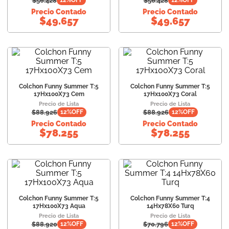
$
56.428
$
56.428
12
%OFF
12
%OFF
Precio Contado
Precio Contado
$
49.657
$
49.657
Colchon Funny Summer T:5
Colchon Funny Summer T:5
17Hx100X73 Cem
17Hx100X73 Coral
Precio de Lista
Precio de Lista
$
88.926
$
88.926
12
%OFF
12
%OFF
Precio Contado
Precio Contado
$
78.255
$
78.255
Colchon Funny Summer T:5
Colchon Funny Summer T:4
17Hx100X73 Aqua
14Hx78X60 Turq
Precio de Lista
Precio de Lista
$
88.920
$
70.796
12
%OFF
12
%OFF