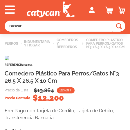
Buscar...
TÉRMINOS MÁS BUSCADOS
COMEDEROS
COMEDERO PLÁSTICO
INDUMENTARIA
PERROS
Y
PARA PERROS/GATOS
Y HOGAR
1
.
old prince
BEBEDEROS
N°3 26,5 X 26,5 X 10 CM
2
.
royal canin
REFERENCIA
:
12614
3
.
excellent
Comedero Plástico Para Perros/Gatos N°3
4
.
piedras
26,5 X 26,5 X 10 Cm
5
.
vitalcan
$
13.864
Precio de Lista
12
%OFF
$
12.200
6
.
pedigree
Precio Contado
7
.
perros
En 1 Pago con Tarjeta de Crédito, Tarjeta de Debito,
8
.
fawna
Transferencia Bancaria
9
.
creamy