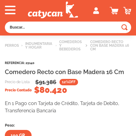
Buscar...
TÉRMINOS MÁS BUSCADOS
COMEDEROS
COMEDERO RECTO
INDUMENTARIA
PERROS
Y
CON BASE MADERA 16
Y HOGAR
1
.
old prince
BEBEDEROS
CM
2
.
royal canin
REFERENCIA
:
25140
3
.
excellent
Comedero Recto con Base Madera 16 Cm
4
.
piedras
$
91.386
Precio de Lista
12
%OFF
$
80.420
5
.
vitalcan
Precio Contado
6
.
pedigree
En 1 Pago con Tarjeta de Crédito, Tarjeta de Debito,
Transferencia Bancaria
7
.
perros
8
.
fawna
Peso:
9
.
creamy
100 GR.