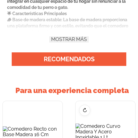
integrar en cualquier espacio de tu hogar sin renunciar a la
comodidad de tu perro o gato.
🌟 Características Principales
🪵 Base de madera estable: La base de madera proporciona
una plataforma firme y con estilo, evitando que el comedero
se mueva mientras tu mascota come.
🍽️ Diseño recto y funcional: Perfecto para colocar tanto
MOSTRAR MÁS
alimento seco como húmedo o agua, ofreciendo una
experiencia de alimentación cómoda y ordenada.
🐕🐈 Versátil para perros y gatos: Ideal para mascotas de
RECOMENDADOS
todos los tamaños que disfrutan de una comida tranquila y
sin derrames.
🧼 Fácil limpieza: Su superficie permite un mantenimiento
rápido y práctico para el uso diario.
Para una experiencia completa
↻