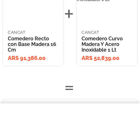
+
CANCAT
CANCAT
Comedero Recto
Comedero Curvo
con Base Madera 16
Madera Y Acero
Cm
Inoxidable 1 Lt
ARS 91,386.00
ARS 52,839.00
=
$91.386,00
Lleva los
Comedero Recto con Base Madera 16 Cm
2
producto
s
por
COMPRAR AHORA
ARS 144,225.00