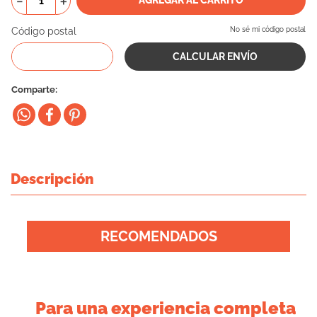
－
＋
10
.
vital can
Código postal
No sé mi código postal
Comparte
Descripción
RECOMENDADOS
Para una experiencia completa