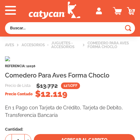
Buscar...
TÉRMINOS MÁS BUSCADOS
JUGUETES -
COMEDERO PARA AVES
AVES
ACCESORIOS
ACCESORIOS
FORMA CHOCLO
1
.
old prince
2
.
royal canin
REFERENCIA
:
12036
3
.
excellent
Comedero Para Aves Forma Choclo
4
.
piedras
$
13.772
Precio de Lista
12
%OFF
$
12.119
5
.
vitalcan
Precio Contado
6
.
pedigree
En 1 Pago con Tarjeta de Crédito, Tarjeta de Debito,
Transferencia Bancaria
7
.
perros
8
.
fawna
Cantidad
9
.
creamy
AGREGAR AL CARRITO