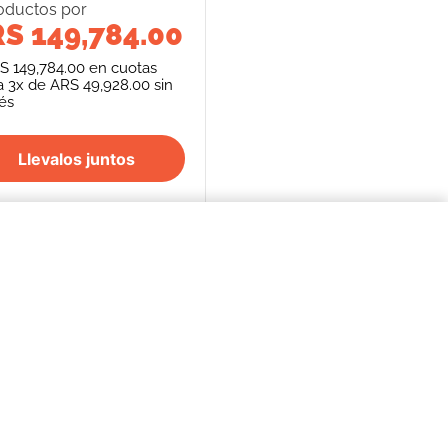
oducto
s
por
S 149,784.00
S 149,784.00
en cuotas
a
3
x de
ARS 49,928.00
sin
rés
Llevalos juntos
$66.693,00
COMPRAR AHORA
S
SEGUINOS
FORMAS DE PAGO
REPENTÍ
cancelación de