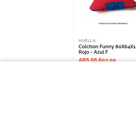
HUELLA
Colchon Funny 80X64X
Rojo - Azul F
ARS 66,693.00
Colchon Funny 80X64X14Cm Rojo 
NOSOTROS
Puntos de Retiro
Quienes somos