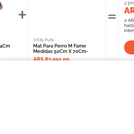
2
pr
+
=
AR
o
AR
hast
inte
VITALFUN
14Cm
Mat Para Perro M Fame
Medidas 50Cm X 70Cm-
ARS 83,091.00
- Azul F
INFORMACIÓN
CATEGORIAS
CLIENTE
Promociones Bancarias
Perros
Mi Cuenta
Delivery
Gatos
Mis Órdenes
Términos y Condiciones
Peces
ME AR
Aves
*Solicitud de 
compra
Peq. Animales
Depósito Central