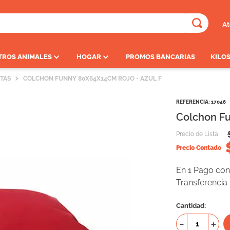
At
ADOS
TROS ANIMALES
HOGAR
PROMOS BANCARIAS
KILOS
TAS
COLCHON FUNNY 80X64X14CM ROJO - AZUL F
REFERENCIA
:
17046
Colchon Fu
Precio de Lista
Precio Contado
En 1 Pago con 
Transferencia
Cantidad
－
＋