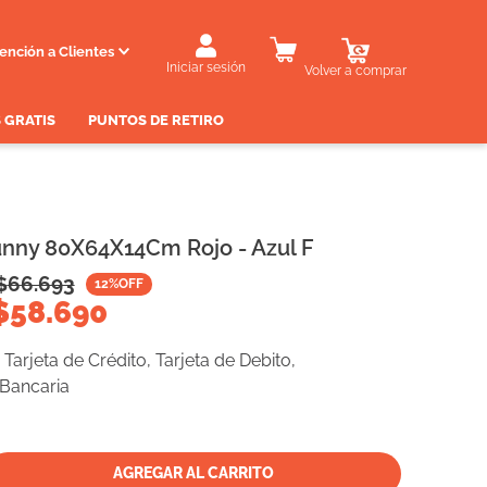
ención a Clientes
Iniciar sesión
Volver a comprar
 GRATIS
PUNTOS DE RETIRO
nny 80X64X14Cm Rojo - Azul F
$
66.693
12
%OFF
$
58.690
Tarjeta de Crédito, Tarjeta de Debito,
 Bancaria
AGREGAR AL CARRITO