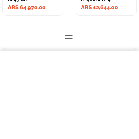
ARS 64,970.00
ARS 12,644.00
=
$64.970,00
Lleva los
Campera Batik Gris Xl 45 Cm
2
producto
s
por
COMPRAR AHORA
ARS 77,614.00
o
ARS 77,614.00
en cuotas
hasta
3
x de
ARS 25,871.33
sin interés
Llevalos juntos