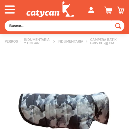
Buscar...
TÉRMINOS MÁS BUSCADOS
INDUMENTARIA
CAMPERA BATIK
PERROS
INDUMENTARIA
Y HOGAR
GRIS XL 45 CM
1
.
old prince
2
.
royal canin
3
.
excellent
4
.
piedras
5
.
vitalcan
6
.
perros
7
.
pedigree
8
.
fawna
9
.
creamy