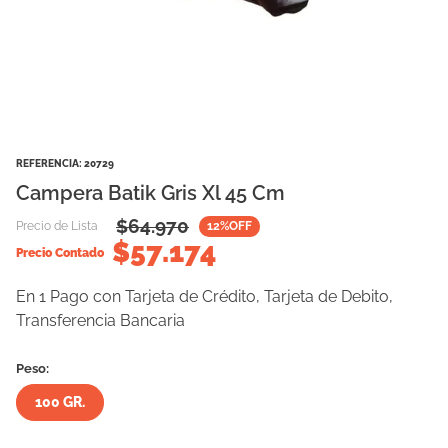
10
.
vital can
REFERENCIA
:
20729
Campera Batik Gris Xl 45 Cm
$
64.970
Precio de Lista
12
%OFF
$
57.174
Precio Contado
En 1 Pago con Tarjeta de Crédito, Tarjeta de Debito,
Transferencia Bancaria
Peso:
100 GR.