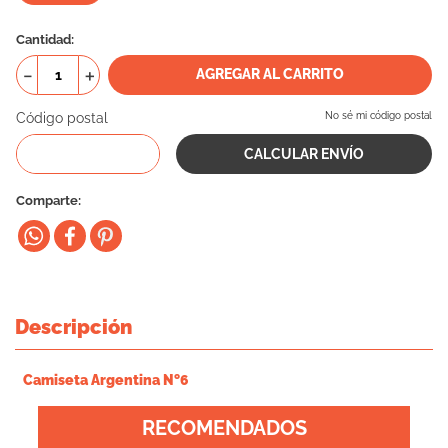
10
.
vital can
Cantidad
－
＋
AGREGAR AL CARRITO
Código postal
No sé mi código postal
Comparte
Descripción
Camiseta Argentina Nº6
RECOMENDADOS