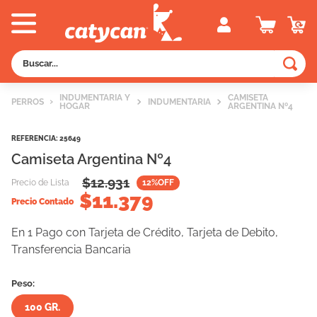
Buscar...
TÉRMINOS MÁS BUSCADOS
INDUMENTARIA Y
CAMISETA
PERROS
INDUMENTARIA
HOGAR
ARGENTINA Nº4
1
.
old prince
2
.
royal canin
REFERENCIA
:
25649
Camiseta Argentina Nº4
3
.
excellent
$
12.931
Precio de Lista
12
%OFF
4
.
piedras
$
11.379
Precio Contado
5
.
vitalcan
En 1 Pago con Tarjeta de Crédito, Tarjeta de Debito,
6
.
perros
Transferencia Bancaria
7
.
pedigree
Peso:
8
.
fawna
100 GR.
9
.
creamy