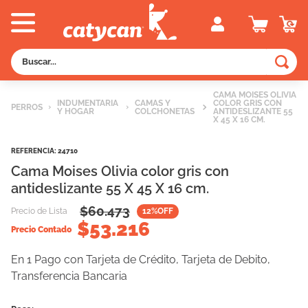
Buscar...
TÉRMINOS MÁS BUSCADOS
CAMA MOISES OLIVIA
INDUMENTARIA
CAMAS Y
COLOR GRIS CON
PERROS
1
.
old prince
Y HOGAR
COLCHONETAS
ANTIDESLIZANTE 55
X 45 X 16 CM.
2
.
royal canin
REFERENCIA
:
24710
3
.
excellent
Cama Moises Olivia color gris con
4
.
piedras
antideslizante 55 X 45 X 16 cm.
5
.
vitalcan
$
60.473
Precio de Lista
12
%OFF
$
53.216
6
.
pedigree
Precio Contado
7
.
creamy
En 1 Pago con Tarjeta de Crédito, Tarjeta de Debito,
Transferencia Bancaria
8
.
perros
9
.
fawna