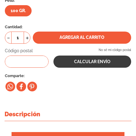
Peso:
10
.
eukanuba
100 GR.
Cantidad
－
＋
AGREGAR AL CARRITO
Código postal
No sé mi código postal
Comparte
Descripción