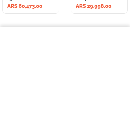
ARS 60,473.00
ARS 29,998.00
=
$60.473,00
Cama Moises Olivia color gris con antideslizante 55 X 45 X 16 cm.
COMPRAR AHORA
Lleva los
2
producto
s
por
ARS 90,471.00
o
ARS 90,471.00
en cuotas
hasta
3
x de
ARS 30,157.00
sin interés
Llevalos juntos