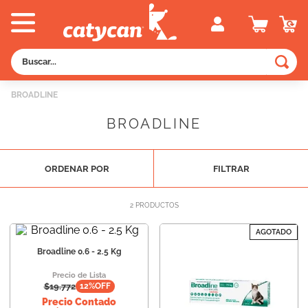
Buscar...
TÉRMINOS MÁS BUSCADOS
BROADLINE
1
.
old prince
BROADLINE
2
.
royal canin
3
.
excellent
ORDENAR POR
FILTRAR
4
.
piedras
5
.
vitalcan
2
PRODUCTOS
6
.
pedigree
AGOTADO
Broadline 0.6 - 2.5 Kg
7
.
creamy
Precio de Lista
8
.
perros
$
19.772
12
%OFF
9
.
fawna
Precio Contado