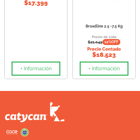
$
17.399
10
.
eukanuba
Broadline 2.5 -7.5 Kg
Precio de Lista
$
21.049
12
%OFF
Precio Contado
$
18.523
+ Información
+ Información