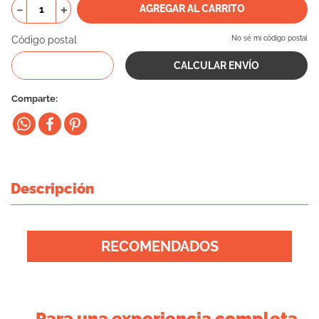
－
＋
AGREGAR AL CARRITO
10
.
eukanuba
Código postal
No sé mi código postal
Comparte
Descripción
RECOMENDADOS
Para una experiencia completa