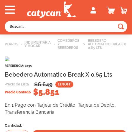
Buscar...
TÉRMINOS MÁS BUSCADOS
COMEDEROS
BEBEDERO
INDUMENTARIA
PERROS
Y
AUTOMATICO BREAK X
Y HOGAR
1
.
old prince
BEBEDEROS
0.65 LTS
2
.
royal canin
REFERENCIA
:
8295
3
.
excellent
Bebedero Automatico Break X 0.65 Lts
4
.
piedras
$
6.649
Precio de Lista
12
%OFF
5
.
vitalcan
$
5.851
Precio Contado
6
.
perros
En 1 Pago con Tarjeta de Crédito, Tarjeta de Debito,
7
.
pedigree
Transferencia Bancaria
8
.
creamy
Cantidad
9
.
fawna