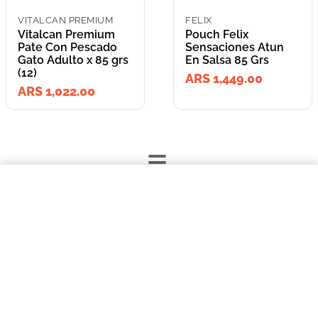
VITALCAN PREMIUM
FELIX
Vitalcan Premium
Pouch Felix
Pate Con Pescado
Sensaciones Atun
Gato Adulto x 85 grs
En Salsa 85 Grs
(12)
ARS 1,449.00
ARS 1,022.00
=
$1022,00
Vitalcan Premium Pate Con Pescado Gato Adulto x 85 grs (12)
Lleva los
COMPRAR AHORA
2
producto
s
por
ARS 2,471.00
o
ARS 2,471.00
en cuotas
hasta
3
x de
ARS 823.67
sin interés