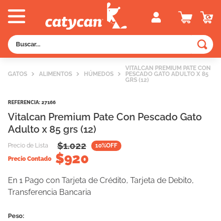
Buscar...
TÉRMINOS MÁS BUSCADOS
VITALCAN PREMIUM PATE CON
GATOS
ALIMENTOS
HÚMEDOS
PESCADO GATO ADULTO X 85
1
.
old prince
GRS (12)
2
.
royal canin
REFERENCIA
:
27166
3
.
excellent
Vitalcan Premium Pate Con Pescado Gato
Adulto x 85 grs (12)
4
.
piedras
$
1.022
Precio de Lista
10
%OFF
5
.
vitalcan
$
920
Precio Contado
6
.
perros
En 1 Pago con Tarjeta de Crédito, Tarjeta de Debito,
7
.
pedigree
Transferencia Bancaria
8
.
creamy
9
.
fawna
Peso: