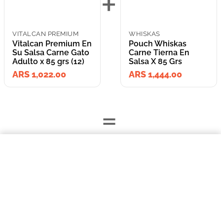
+
VITALCAN PREMIUM
WHISKAS
Vitalcan Premium En
Pouch Whiskas
Su Salsa Carne Gato
Carne Tierna En
Adulto x 85 grs (12)
Salsa X 85 Grs
ARS 1,022.00
ARS 1,444.00
=
$1022,00
Vitalcan Premium En Su Salsa Carne Gato Adulto x 85 grs (12)
Lleva los
COMPRAR AHORA
2
producto
s
por
ARS 2,466.00
o
ARS 2,466.00
en cuotas