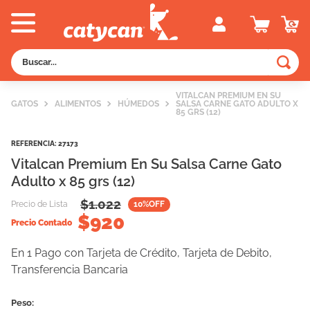
Buscar...
TÉRMINOS MÁS BUSCADOS
VITALCAN PREMIUM EN SU
GATOS
ALIMENTOS
HÚMEDOS
SALSA CARNE GATO ADULTO X
1
.
old prince
85 GRS (12)
2
.
royal canin
REFERENCIA
:
27173
3
.
excellent
Vitalcan Premium En Su Salsa Carne Gato
Adulto x 85 grs (12)
4
.
piedras
$
1.022
Precio de Lista
10
%OFF
5
.
vitalcan
$
920
Precio Contado
6
.
pedigree
En 1 Pago con Tarjeta de Crédito, Tarjeta de Debito,
7
.
creamy
Transferencia Bancaria
8
.
perros
9
.
fawna
Peso: