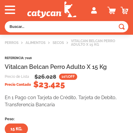
Buscar...
TÉRMINOS MÁS BUSCADOS
VITALCAN BELCAN PERRO
PERROS
ALIMENTOS
SECOS
ADULTO X 15 KG
1
.
old prince
2
.
royal canin
REFERENCIA
:
7016
Vitalcan Belcan Perro Adulto X 15 Kg
3
.
excellent
$
26.028
Precio de Lista
10
%OFF
4
.
piedras
$
23.425
Precio Contado
5
.
vitalcan
En 1 Pago con Tarjeta de Crédito, Tarjeta de Debito,
6
.
pedigree
Transferencia Bancaria
7
.
perros
Peso:
8
.
fawna
15 KG.
9
.
creamy