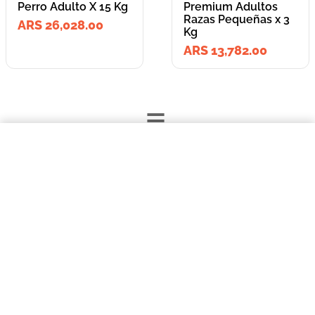
Perro Adulto X 15 Kg
Premium Adultos
Razas Pequeñas x 3
ARS 26,028.00
Kg
ARS 13,782.00
=
$26.028,00
Vitalcan Belcan Perro Adulto X 15 Kg
Lleva los
COMPRAR AHORA
2
producto
s
por
ARS 39,810.00
o
ARS 39,810.00
en cuotas
hasta
3
x de
ARS 13,270.00
sin interés
Llevalos juntos