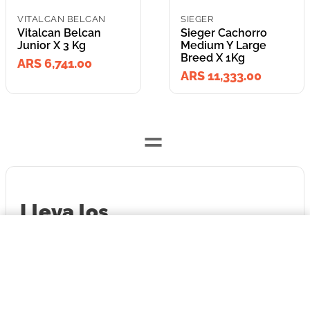
VITALCAN BELCAN
SIEGER
Vitalcan Belcan
Sieger Cachorro
Junior X 3 Kg
Medium Y Large
Breed X 1Kg
ARS 6,741.00
ARS 11,333.00
=
Lleva los
2
producto
s
por
$6741,00
ARS 18,074.00
Vitalcan Belcan Junior X 3 Kg
o
ARS 18,074.00
en cuotas
COMPRAR AHORA
hasta
3
x de
ARS 6,024.67
sin interés