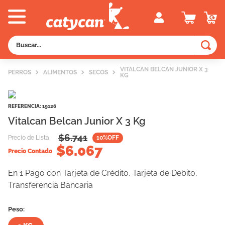
Buscar...
TÉRMINOS MÁS BUSCADOS
VITALCAN BELCAN JUNIOR X 3
PERROS
ALIMENTOS
SECOS
KG
1
.
old prince
2
.
royal canin
REFERENCIA
:
19126
3
.
excellent
Vitalcan Belcan Junior X 3 Kg
4
.
piedras
$
6.741
Precio de Lista
10
%OFF
$
6.067
5
.
vitalcan
Precio Contado
6
.
pedigree
En 1 Pago con Tarjeta de Crédito, Tarjeta de Debito,
Transferencia Bancaria
7
.
creamy
8
.
perros
Peso:
9
.
fawna