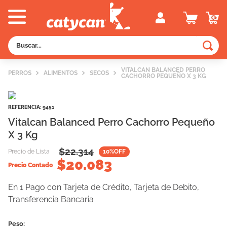
Buscar...
TÉRMINOS MÁS BUSCADOS
VITALCAN BALANCED PERRO
PERROS
ALIMENTOS
SECOS
CACHORRO PEQUEÑO X 3 KG
1
.
old prince
2
.
royal canin
REFERENCIA
:
9451
3
.
excellent
Vitalcan Balanced Perro Cachorro Pequeño
X 3 Kg
4
.
piedras
$
22.314
5
.
vitalcan
Precio de Lista
10
%OFF
$
20.083
Precio Contado
6
.
pedigree
7
.
perros
En 1 Pago con Tarjeta de Crédito, Tarjeta de Debito,
Transferencia Bancaria
8
.
fawna
9
.
eukanuba
Peso: