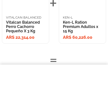
+
VITALCAN BALANCED
KEN-L
Vitalcan Balanced
Ken-L Ration
Perro Cachorro
Premium Adultos x
Pequeño X 3 Kg
15 Kg
ARS 22,314.00
ARS 60,226.00
=
$22.314,00
Vitalcan Balanced Perro Cachorro Pequeño X 3 Kg
Lleva los
COMPRAR AHORA
2
producto
s
por
ARS 82,540.00
o
ARS 82,540.00
en cuotas