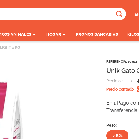
At
ADOS
TROS ANIMALES
HOGAR
PROMOS BANCARIAS
KILOS
LIGHT 2 KG
REFERENCIA
:
20853
Unik Gato 
Precio de Lista
Precio Contado
En 1 Pago con 
Transferencia
Peso:
2 KG.