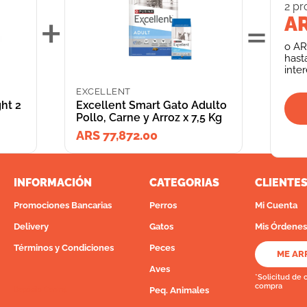
2
pr
+
=
AR
o
AR
hast
inte
EXCELLENT
ht 2
Excellent Smart Gato Adulto
Pollo, Carne y Arroz x 7,5 Kg
ARS 77,872.00
INFORMACIÓN
CATEGORIAS
CLIENTE
Promociones Bancarias
Perros
Mi Cuenta
Delivery
Gatos
Mis Órdenes
Términos y Condiciones
Peces
ME AR
Aves
*Solicitud de 
compra
Peq. Animales
Depósito Central