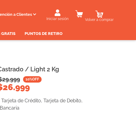
ención a Clientes
Iniciar sesión
Volver a comprar
 GRATIS
PUNTOS DE RETIRO
Castrado / Light 2 Kg
$
29.999
10
%OFF
$
26.999
Tarjeta de Crédito, Tarjeta de Debito,
 Bancaria