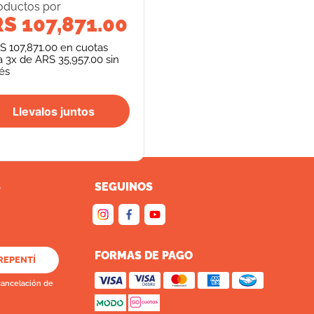
oducto
s
por
S 107,871.00
S 107,871.00
en cuotas
a
3
x de
ARS 35,957.00
sin
rés
Llevalos juntos
S
SEGUINOS
FORMAS DE PAGO
REPENTÍ
cancelación de