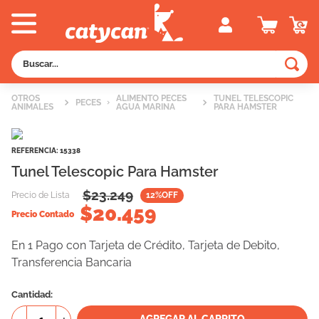
Buscar...
TÉRMINOS MÁS BUSCADOS
OTROS
ALIMENTO PECES
TUNEL TELESCOPIC
PECES
ANIMALES
AGUA MARINA
PARA HAMSTER
1
.
old prince
2
.
royal canin
REFERENCIA
:
15338
3
.
excellent
Tunel Telescopic Para Hamster
4
.
piedras
$
23.249
Precio de Lista
12
%OFF
$
20.459
5
.
vitalcan
Precio Contado
6
.
pedigree
En 1 Pago con Tarjeta de Crédito, Tarjeta de Debito,
Transferencia Bancaria
7
.
creamy
8
.
perros
Cantidad
9
.
fawna
AGREGAR AL CARRITO