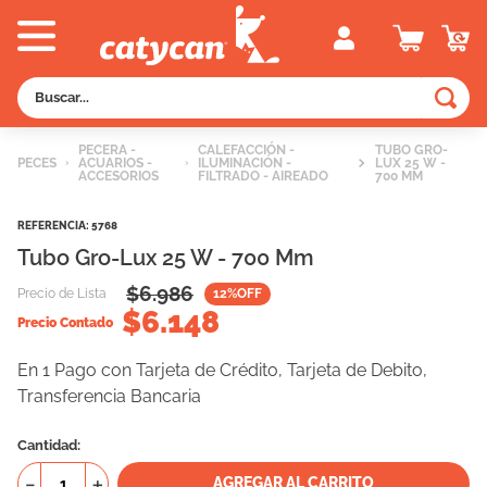
Buscar...
TÉRMINOS MÁS BUSCADOS
PECERA -
CALEFACCIÓN -
TUBO GRO-
PECES
ACUARIOS -
ILUMINACIÓN -
LUX 25 W -
1
.
old prince
ACCESORIOS
FILTRADO - AIREADO
700 MM
2
.
royal canin
REFERENCIA
:
5768
3
.
excellent
Tubo Gro-Lux 25 W - 700 Mm
4
.
piedras
$
6.986
Precio de Lista
12
%OFF
$
6.148
5
.
vitalcan
Precio Contado
6
.
pedigree
En 1 Pago con Tarjeta de Crédito, Tarjeta de Debito,
Transferencia Bancaria
7
.
creamy
8
.
perros
Cantidad
9
.
fawna
－
＋
AGREGAR AL CARRITO