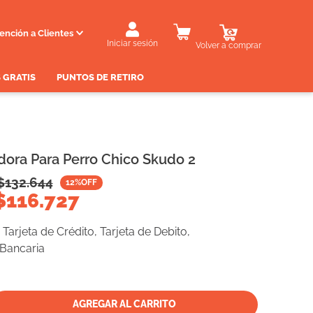
ención a Clientes
Iniciar sesión
Volver a comprar
 GRATIS
PUNTOS DE RETIRO
dora Para Perro Chico Skudo 2
$
132.644
12
%OFF
$
116.727
Tarjeta de Crédito, Tarjeta de Debito,
 Bancaria
AGREGAR AL CARRITO