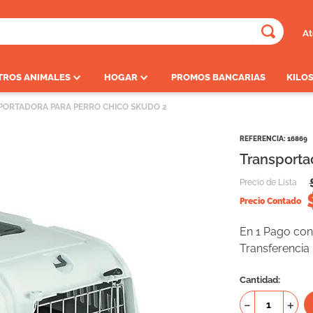
At
ADOS
TROS ANIMALES
HOGAR
PROMOS BANCARIAS
KILOS
PORTADORA PARA PERRO CHICO SKUDO 2
REFERENCIA
:
16869
Transporta
Precio de Lista
Precio Contado
En 1 Pago con 
Transferencia
Cantidad
－
＋