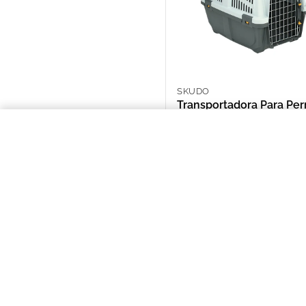
SKUDO
Transportadora Para Per
Chico Skudo 2
ARS 132,644.00
Transportadora Para Perro Chico
NOSOTROS
Puntos de Retiro
Quienes somos