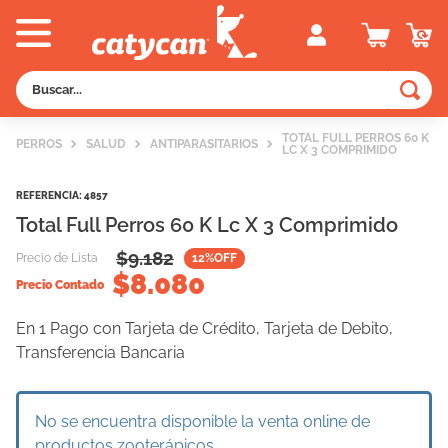
Buscar...
TÉRMINOS MÁS BUSCADOS
TOTAL FULL PERROS 60 K
PERROS
SALUD
ANTIPARASITARIOS
LC X 3 COMPRIMIDO
1
.
old prince
2
.
royal canin
REFERENCIA
:
4857
Total Full Perros 60 K Lc X 3 Comprimido
3
.
excellent
$
9.182
Precio de Lista
12
%OFF
4
.
vitalcan
$
8.080
Precio Contado
5
.
piedras
En 1 Pago con Tarjeta de Crédito, Tarjeta de Debito,
6
.
perros
Transferencia Bancaria
7
.
pedigree
8
.
creamy
No se encuentra disponible la venta online de
9
.
fawna
productos zooterápicos.