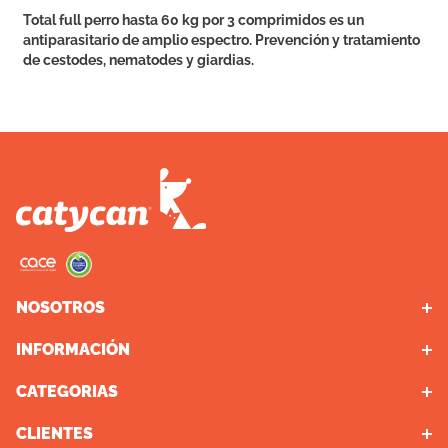
Total full perro hasta 60 kg por 3 comprimidos es un
antiparasitario de amplio espectro. Prevención y tratamiento
de cestodes, nematodes y giardias.
NOSOTROS
INFORMACIÓN
Puntos de Retiro
Contacto
CATEGORIAS
Promociones Bancarias
Quienes somos
Delivery
CLIENTES
Perros