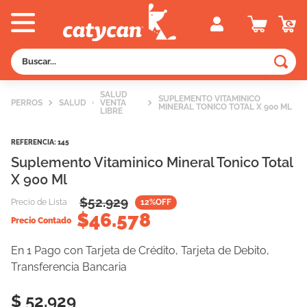
Buscar...
TÉRMINOS MÁS BUSCADOS
SALUD
SUPLEMENTO VITAMINICO
PERROS
SALUD
VENTA
1
.
old prince
MINERAL TONICO TOTAL X 900 ML
LIBRE
2
.
royal canin
REFERENCIA
:
145
3
.
excellent
Suplemento Vitaminico Mineral Tonico Total
X 900 Ml
4
.
piedras
$
52.929
Precio de Lista
12
%OFF
5
.
vitalcan
$
46.578
Precio Contado
6
.
pedigree
En 1 Pago con Tarjeta de Crédito, Tarjeta de Debito,
7
.
creamy
Transferencia Bancaria
8
.
perros
$ 52.929
9
.
fawna