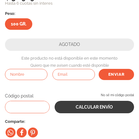
Hasta 6 cuotas sin interes
10
.
eukanuba
Peso:
100 GR.
Este producto no está disponible en este momento
Quiero que me avisen cuando esté disponible
ENVIAR
Código postal
No sé mi código postal
Comparte