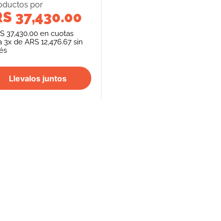
oducto
s
por
S 37,430.00
S 37,430.00
en cuotas
a
3
x de
ARS 12,476.67
sin
rés
Llevalos juntos
S
SEGUINOS
FORMAS DE PAGO
REPENTÍ
cancelación de