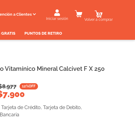
ención a Clientes
Iniciar sesión
Volver a comprar
 GRATIS
PUNTOS DE RETIRO
 Vitamínico Mineral Calcivet F X 250
$
8.977
12
%OFF
$
7.900
Tarjeta de Crédito, Tarjeta de Debito,
 Bancaria