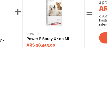
2
pr
+
=
AR
o
AR
hast
inte
POWER
Power F Spray X 100 Ml
 Gr
ARS 28,453.00
INFORMACIÓN
CATEGORIAS
CLIENTE
Promociones Bancarias
Perros
Mi Cuenta
Delivery
Gatos
Mis Órdenes
Términos y Condiciones
Peces
ME AR
Aves
*Solicitud de 
compra
Peq. Animales
Depósito Central