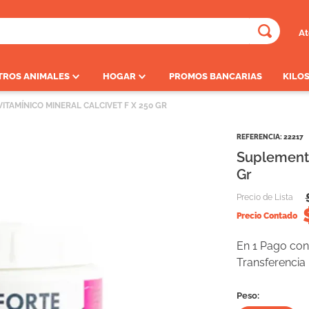
At
ADOS
TROS ANIMALES
HOGAR
PROMOS BANCARIAS
KILOS
ITAMÍNICO MINERAL CALCIVET F X 250 GR
REFERENCIA
:
22217
Suplemento
Gr
Precio de Lista
Precio Contado
En 1 Pago con 
Transferencia
Peso: