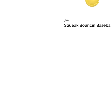
JW
Squeak Bouncin Baseba
ARS 14,364.00
NOSOTROS
Puntos de Retiro
Quienes somos