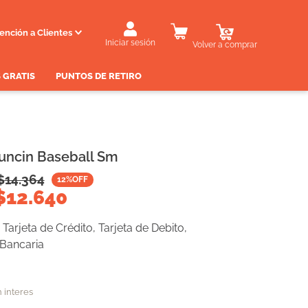
ención a Clientes
Iniciar sesión
Volver a comprar
 GRATIS
PUNTOS DE RETIRO
uncin Baseball Sm
$
14.364
12
%OFF
$
12.640
Tarjeta de Crédito, Tarjeta de Debito,
 Bancaria
n interes