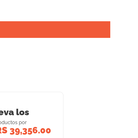
eva los
oducto
s
por
S 39,356.00