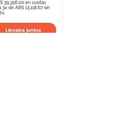
S 39,356.00
en cuotas
a
3
x de
ARS 13,118.67
sin
rés
Llevalos juntos
S
SEGUINOS
FORMAS DE PAGO
REPENTÍ
cancelación de
Efectivo - Transferencia Bancaria