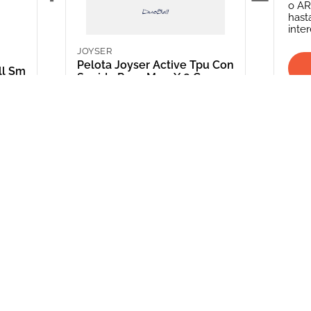
o
AR
hast
inte
JOYSER
Pelota Joyser Active Tpu Con
ll Sm
Sonido Rosa M 12 X 8 Cm
ARS 24,992.00
INFORMACIÓN
CATEGORIAS
CLIENTE
Promociones Bancarias
Perros
Mi Cuenta
Delivery
Gatos
Mis Órdenes
Términos y Condiciones
Peces
ME AR
Aves
*Solicitud de 
compra
Peq. Animales
Depósito Central
Reptiles