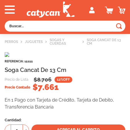
Buscar...
TÉRMINOS MÁS BUSCADOS
SOGAS Y
SOGA CANCAT DE 13
PERROS
JUGUETES
CUERDAS
CM
1
.
old prince
2
.
royal canin
REFERENCIA
:
15255
3
.
excellent
Soga Cancat De 13 Cm
4
.
piedras
$
8.706
Precio de Lista
12
%OFF
$
7.661
5
.
vitalcan
Precio Contado
6
.
pedigree
En 1 Pago con Tarjeta de Crédito, Tarjeta de Debito,
Transferencia Bancaria
7
.
perros
8
.
fawna
Cantidad
9
.
creamy
AGREGAR AL CARRITO